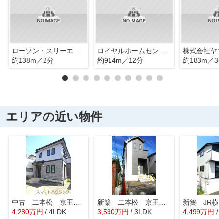
ローソン・スリーエフ 二本松一丁目店
ロイヤルホームセンター 相模原橋本店
約138m／2分
約914m／12分
約183m／
エリアの近い物件
中古 二本松 京王相模原線 JR横浜線 橋本駅
新築 二本松 京王相模原線 JR横浜線 橋本駅
4,280
万
円
/ 4LDK
3,590
万
円
/ 3LDK
4,499
万
円