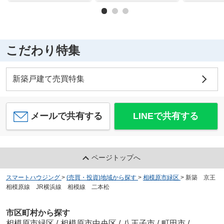
こだわり特集
新築戸建て売買特集
メールで共有する
LINEで共有する
ページトップへ
スマートハウジング
>
(売買・投資)地域から探す
>
相模原市緑区
>
新築 京王
相模原線 JR横浜線 相模線 二本松
市区町村から探す
相模原市緑区
/
相模原市中央区
/
八王子市
/
町田市
/