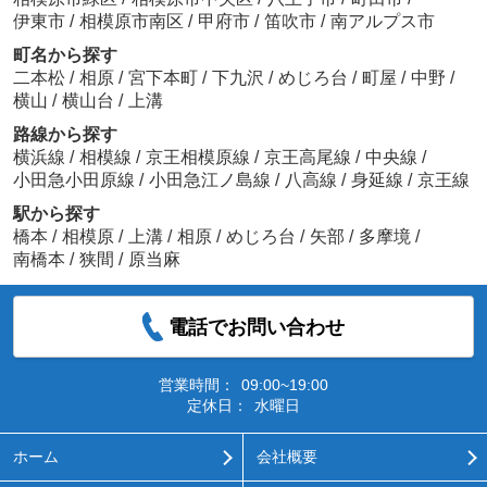
伊東市
/
相模原市南区
/
甲府市
/
笛吹市
/
南アルプス市
町名から探す
二本松
/
相原
/
宮下本町
/
下九沢
/
めじろ台
/
町屋
/
中野
/
横山
/
横山台
/
上溝
路線から探す
横浜線
/
相模線
/
京王相模原線
/
京王高尾線
/
中央線
/
小田急小田原線
/
小田急江ノ島線
/
八高線
/
身延線
/
京王線
駅から探す
橋本
/
相模原
/
上溝
/
相原
/
めじろ台
/
矢部
/
多摩境
/
南橋本
/
狭間
/
原当麻
電話でお問い合わせ
営業時間：
09:00~19:00
定休日：
水曜日
ホーム
会社概要