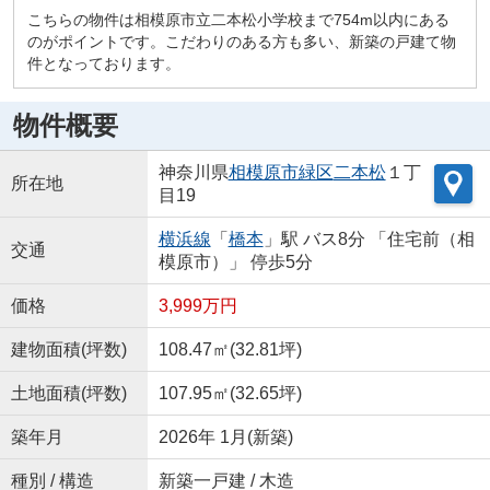
こちらの物件は相模原市立二本松小学校まで754m以内にある
のがポイントです。こだわりのある方も多い、新築の戸建て物
件となっております。
物件概要
神奈川県
相模原市緑区
二本松
１丁
所在地
目19
横浜線
「
橋本
」駅 バス8分 「住宅前（相
交通
模原市）」 停歩5分
価格
3,999万円
建物面積(坪数)
108.47㎡(32.81坪)
土地面積(坪数)
107.95㎡(32.65坪)
築年月
2026年 1月(新築)
種別 / 構造
新築一戸建 / 木造