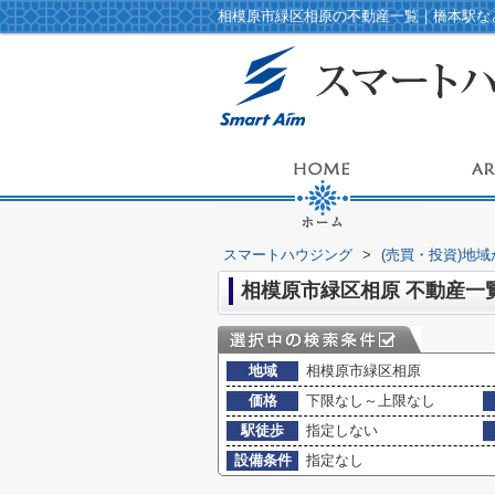
相模原市緑区相原の不動産一覧｜橋本駅な
スマートハウジング
>
(売買・投資)地
相模原市緑区相原 不動産一
地域
相模原市緑区相原
価格
下限なし～上限なし
駅徒歩
指定しない
設備条件
指定なし