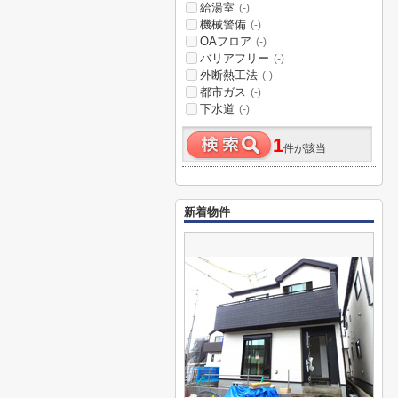
給湯室
(-)
機械警備
(-)
OAフロア
(-)
バリアフリー
(-)
外断熱工法
(-)
都市ガス
(-)
下水道
(-)
1
件が該当
新着物件