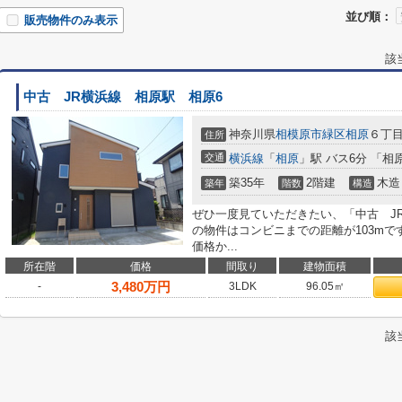
並び順：
販売物件のみ表示
該
中古 JR横浜線 相原駅 相原6
神奈川県
相模原市緑区
相原
６丁目
住所
交通
横浜線
「
相原
」駅 バス6分 「相
築35年
2階建
木造
築年
階数
構造
ぜひ一度見ていただきたい、「中古 J
の物件はコンビニまでの距離が103m
価格か...
所在階
価格
間取り
建物面積
3,480
万円
-
3LDK
96.05㎡
該