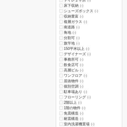
トイレ２ヶ所
(-)
床下収納
(-)
シューズボックス
(-)
収納豊富
(-)
複層ガラス
(-)
南道路
(-)
角地
(-)
分割可
(-)
旗竿地
(-)
150平米以上
(-)
デザイナーズ
(-)
事務所可
(-)
飲食店可
(-)
高層ビル
(-)
ワンフロア
(-)
居抜物件
(-)
個別空調
(-)
駐車場あり
(-)
フローリング
(-)
2階以上
(-)
1階の物件
(-)
免震構造
(-)
耐震構造
(-)
室内洗濯機置場
(-)