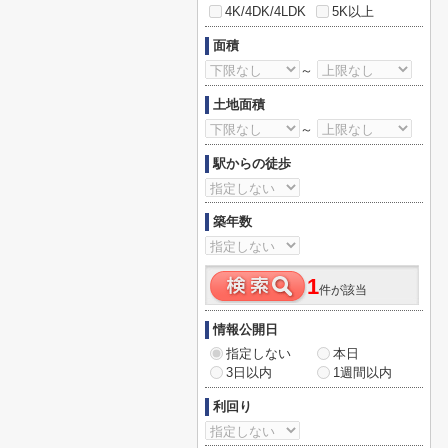
4K/4DK/4LDK
5K以上
面積
～
土地面積
～
駅からの徒歩
築年数
1
件が該当
情報公開日
指定しない
本日
3日以内
1週間以内
利回り