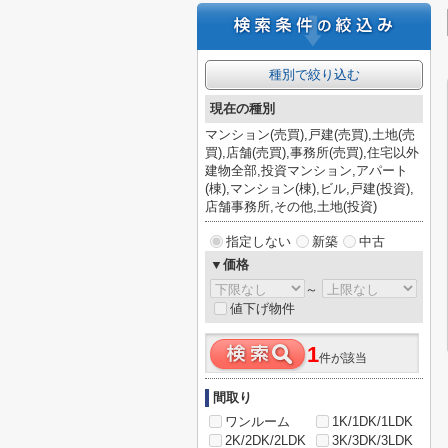
種別で絞り込む
現在の種別
マンション(売買),戸建(売買),土地(売
買),店舗(売買),事務所(売買),住宅以外
建物全部,投資マンション,アパート
(棟),マンション(棟),ビル,戸建(投資),
店舗事務所,その他,土地(投資)
指定しない
新築
中古
▼価格
～
値下げ物件
1
件が該当
間取り
ワンルーム
1K/1DK/1LDK
2K/2DK/2LDK
3K/3DK/3LDK