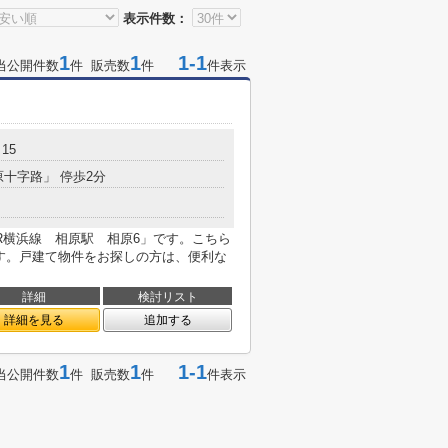
表示件数：
1
1
1-1
当公開件数
件 販売数
件
件表示
15
原十字路」 停歩2分
R横浜線 相原駅 相原6」です。こちら
です。戸建て物件をお探しの方は、便利な
詳細
検討リスト
詳細を見る
追加する
1
1
1-1
当公開件数
件 販売数
件
件表示