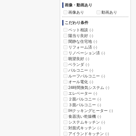
画像・動画あり
画像あり
動画あり
こだわり条件
ペット相談
(-)
陽当り良好
(-)
閑静な住宅地
(-)
リフォーム済
(-)
リノベーション済
(-)
眺望良好
(-)
ベランダ
(-)
バルコニー
(-)
ルーフバルコニー
(-)
オール電化
(-)
24時間換気システム
(-)
エレベーター
(-)
２面バルコニー
(-)
３面バルコニー
(-)
IHクッキングヒーター
(-)
食器洗い乾燥機
(-)
システムキッチン
(-)
対面式キッチン
(-)
アイランドキッチン
(-)