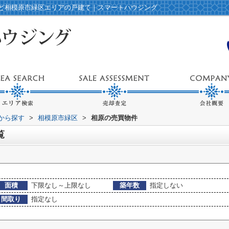
ど相模原市緑区エリアの戸建て｜スマートハウジング
域から探す
>
相模原市緑区
>
相原の売買物件
覧
面積
下限なし～上限なし
築年数
指定しない
間取り
指定なし