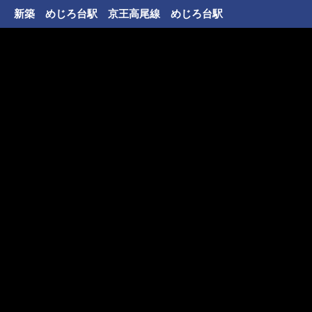
新築 めじろ台駅 京王高尾線 めじろ台駅