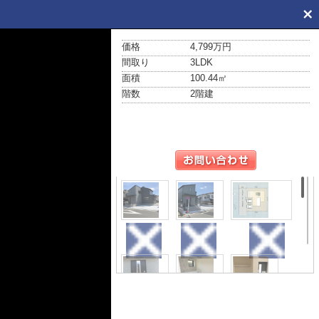
価格
4,799万円
間取り
3LDK
面積
100.44㎡
階数
2階建
外観
外観
区画図
玄関
玄関
収納