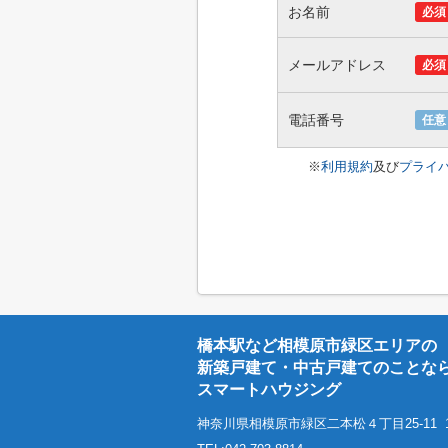
お名前
必須
メールアドレス
必須
電話番号
任意
※
利用規約
及び
プライ
橋本駅など相模原市緑区エリアの
新築戸建て・中古戸建てのことな
スマートハウジング
神奈川県相模原市緑区二本松４丁目25-11 1