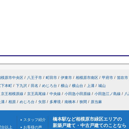
相模原市中央区
/
八王子市
/
町田市
/
伊東市
/
相模原市南区
/
甲府市
/
笛吹市
宮下本町
/
下九沢
/
田名
/
めじろ台
/
横山
/
横山台
/
上溝
/
城山
京王相模原線
/
京王高尾線
/
中央線
/
小田急小田原線
/
小田急江ノ島線
/
八
上溝
/
相原
/
めじろ台
/
矢部
/
多摩境
/
南橋本
/
狭間
/
原当麻
橋本駅など相模原市緑区エリアの
スタッフ紹介
新築戸建て・中古戸建てのことなら
2台以上
お客様の声