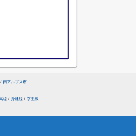
/
南アルプス市
高線
/
身延線
/
京王線