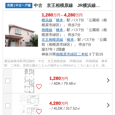
中古 京王相模原線 JR横浜線 JR相模線 橋本駅 二本松
売買 | 中古一戸建
1,280
4,280
万円～
万円
横浜線
「
橋本
」駅 バス7分 「公園前（相
模原市緑区）」 停歩7分
相模線
「
橋本
」駅 バス7分 「公園前（相
模原市緑区）」 停歩7分
京王相模原線
「
橋本
」駅 バス7分 「公園
前（相模原市緑区）」 停歩7分
築37年 / 2階建
神奈川県
相模原市緑区
二本松
３丁目15
横浜線橋本駅周辺物件：中古 京王相模原線 JR横浜線 JR相模線 橋本
駅 二本松。原宿公園がこちらの物件から384mのところにあります。綺麗
な室内の中古戸建て物件で素敵な日々をお...
1,280
万
円
- / 4DK / 79.48㎡
4,280
万
円
- / 4LDK / 317.52㎡