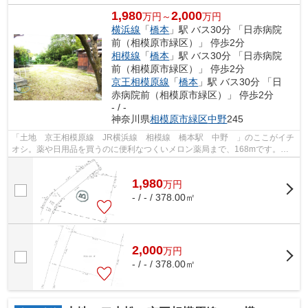
1,980
2,000
万円～
万円
横浜線
「
橋本
」駅 バス30分 「日赤病院
前（相模原市緑区）」 停歩2分
相模線
「
橋本
」駅 バス30分 「日赤病院
前（相模原市緑区）」 停歩2分
京王相模原線
「
橋本
」駅 バス30分 「日
赤病院前（相模原市緑区）」 停歩2分
- / -
神奈川県
相模原市緑区
中野
245
「土地 京王相模原線 JR横浜線 相模線 橋本駅 中野 」のここがイチ
オシ。薬や日用品を買うのに便利なつくいメロン薬局まで、168mです。家
から249mのところには相模原赤十字病院...
1,980
万
円
- / - / 378.00㎡
2,000
万
円
- / - / 378.00㎡