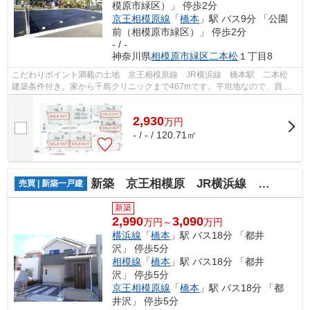
模原市緑区）」 停歩2分
京王相模原線
「
橋本
」駅 バス9分 「公園
前（相模原市緑区）」 停歩2分
- / -
神奈川県
相模原市緑区
二本松
１丁目8
こだわりポイント満載の土地 京王相模原線 JR横浜線 橋本駅 二本松
建築条件付き。家から千島クリニックまで467mです。平坦地なので、買い
物のときの道のりで負担抑えることがで...
2,930
万
円
- / - / 120.71㎡
新築 京王相模原 JR横浜線 相模線 橋本駅 城山１
売買 | 新築一戸建
新築
2,990
3,090
万円～
万円
横浜線
「
橋本
」駅 バス18分 「都井
沢」 停歩5分
相模線
「
橋本
」駅 バス18分 「都井
沢」 停歩5分
京王相模原線
「
橋本
」駅 バス18分 「都
井沢」 停歩5分