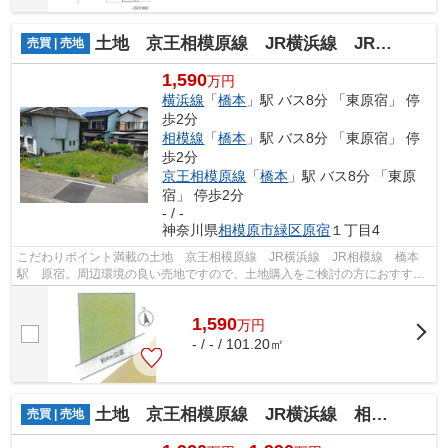
土地 京王相模原線 JR横浜線 JR相模線 橋本駅 原宿
売買 | 売地
1,590
万円
横浜線
「
橋本
」駅 バス8分 「東原宿」 停
歩2分
相模線
「
橋本
」駅 バス8分 「東原宿」 停
歩2分
京王相模原線
「
橋本
」駅 バス8分 「東原
宿」 停歩2分
- / -
神奈川県
相模原市緑区
原宿
１丁目4
こだわりポイント満載の土地 京王相模原線 JR横浜線 JR相模線 橋本
駅 原宿。周辺環境の良い売地ですので、土地購入をご検討の方におすすめ
です。建築プランの自由度が高い、平坦...
1,590
万
円
- / - / 101.20㎡
土地 京王相模原線 JR横浜線 相模線 橋本駅 久保沢３
売買 | 売地