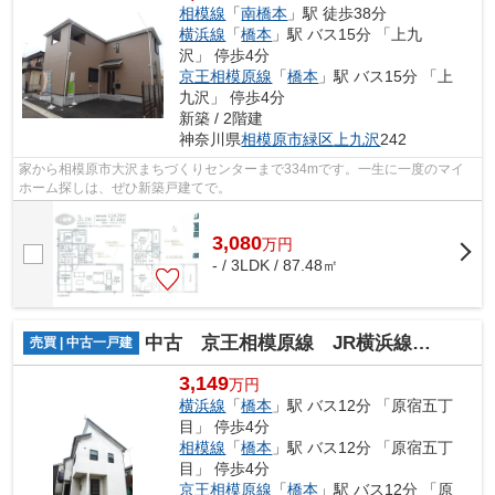
相模線
「
南橋本
」駅 徒歩38分
横浜線
「
橋本
」駅 バス15分 「上九
沢」 停歩4分
京王相模原線
「
橋本
」駅 バス15分 「上
九沢」 停歩4分
新築 / 2階建
神奈川県
相模原市緑区
上九沢
242
家から相模原市大沢まちづくりセンターまで334mです。一生に一度のマイ
ホーム探しは、ぜひ新築戸建てで。
3,080
万
円
- / 3LDK / 87.48㎡
中古 京王相模原線 JR横浜線 JR相模線 橋本駅 原宿5
売買 | 中古一戸建
3,149
万円
横浜線
「
橋本
」駅 バス12分 「原宿五丁
目」 停歩4分
相模線
「
橋本
」駅 バス12分 「原宿五丁
目」 停歩4分
京王相模原線
「
橋本
」駅 バス12分 「原