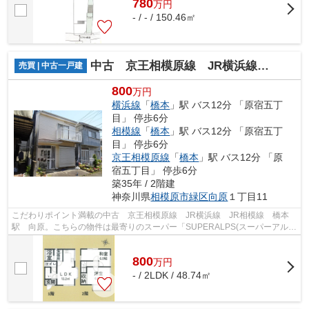
780
万
円
- / - / 150.46㎡
中古 京王相模原線 JR横浜線 JR相模線 橋本駅 向原
売買 | 中古一戸建
800
万円
横浜線
「
橋本
」駅 バス12分 「原宿五丁
目」 停歩6分
相模線
「
橋本
」駅 バス12分 「原宿五丁
目」 停歩6分
京王相模原線
「
橋本
」駅 バス12分 「原
宿五丁目」 停歩6分
築35年 / 2階建
神奈川県
相模原市緑区
向原
１丁目11
こだわりポイント満載の中古 京王相模原線 JR横浜線 JR相模線 橋本
駅 向原。こちらの物件は最寄りのスーパー「SUPERALPS(スーパーアルプ
ス) 相模原インター店」が476m以内にあり...
800
万
円
- / 2LDK / 48.74㎡