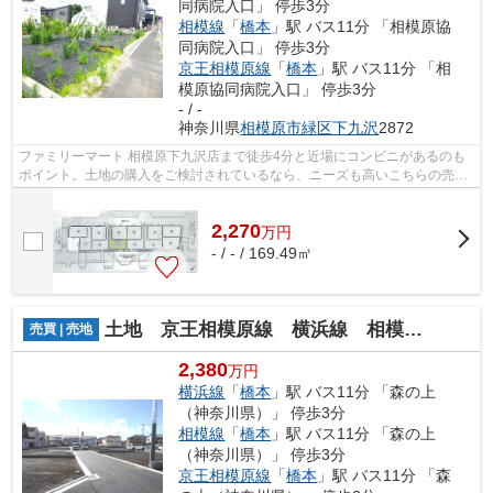
同病院入口」 停歩3分
相模線
「
橋本
」駅 バス11分 「相模原協
同病院入口」 停歩3分
京王相模原線
「
橋本
」駅 バス11分 「相
模原協同病院入口」 停歩3分
- / -
神奈川県
相模原市緑区
下九沢
2872
ファミリーマート 相模原下九沢店まで徒歩4分と近場にコンビニがあるのも
ポイント。土地の購入をご検討されているなら、ニーズも高いこちらの売地
はいかがでしょうか。前面道路6m以上...
2,270
万
円
- / - / 169.49㎡
土地 京王相模原線 横浜線 相模線 橋本駅 相原5
売買 | 売地
2,380
万円
横浜線
「
橋本
」駅 バス11分 「森の上
（神奈川県）」 停歩3分
相模線
「
橋本
」駅 バス11分 「森の上
（神奈川県）」 停歩3分
京王相模原線
「
橋本
」駅 バス11分 「森