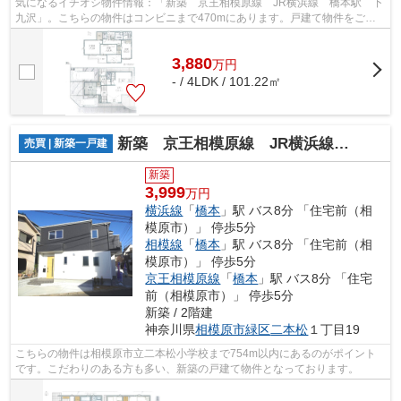
気になるイチオシ物件情報：「新築 京王相模原線 JR横浜線 橋本駅 下
九沢」。こちらの物件はコンビニまで470mにあります。戸建て物件をご検
討なら、コチラの新築の物件をご覧くだ...
3,880
万
円
- / 4LDK / 101.22㎡
新築 京王相模原線 JR横浜線 相模線 二本松
売買 | 新築一戸建
新築
3,999
万円
横浜線
「
橋本
」駅 バス8分 「住宅前（相
模原市）」 停歩5分
相模線
「
橋本
」駅 バス8分 「住宅前（相
模原市）」 停歩5分
京王相模原線
「
橋本
」駅 バス8分 「住宅
前（相模原市）」 停歩5分
新築 / 2階建
神奈川県
相模原市緑区
二本松
１丁目19
こちらの物件は相模原市立二本松小学校まで754m以内にあるのがポイント
です。こだわりのある方も多い、新築の戸建て物件となっております。