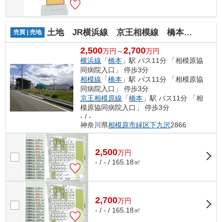
土地 JR横浜線 京王相模線 橋本駅 下九沢
売買 | 売地
2,500
2,700
万円～
万円
横浜線
「
橋本
」駅 バス11分 「相模原協
同病院入口」 停歩3分
相模線
「
橋本
」駅 バス11分 「相模原協
同病院入口」 停歩3分
京王相模原線
「
橋本
」駅 バス11分 「相
模原協同病院入口」 停歩3分
- / -
神奈川県
相模原市緑区
下九沢
2866
2,500
万
円
- / - / 165.18㎡
2,700
万
円
- / - / 165.18㎡