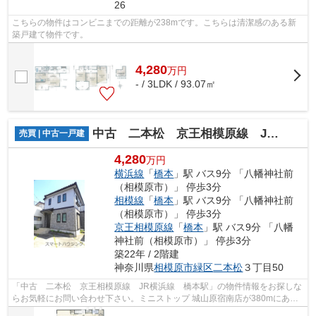
26
こちらの物件はコンビニまでの距離が238mです。こちらは清潔感のある新
築戸建て物件です。
4,280
万
円
- / 3LDK / 93.07㎡
中古 二本松 京王相模原線 JR横浜線 橋本駅
売買 | 中古一戸建
4,280
万円
横浜線
「
橋本
」駅 バス9分 「八幡神社前
（相模原市）」 停歩3分
相模線
「
橋本
」駅 バス9分 「八幡神社前
（相模原市）」 停歩3分
京王相模原線
「
橋本
」駅 バス9分 「八幡
神社前（相模原市）」 停歩3分
築22年 / 2階建
神奈川県
相模原市緑区
二本松
３丁目50
「中古 二本松 京王相模原線 JR横浜線 橋本駅」の物件情報をお探しな
らお気軽にお問い合わせ下さい。ミニストップ 城山原宿南店が380mにある
物件です。こちらの物件から原宿公園ま...