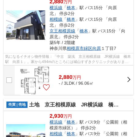
2,880
万円
横浜線
「
橋本
」駅 バス15分 「向原
北」 停歩2分
相模線
「
橋本
」駅 バス15分 「向原
北」 停歩2分
京王相模原線
「
橋本
」駅 バス15分 「向
原北」 停歩2分
築5年 / 2階建
神奈川県
相模原市緑区
向原
１丁目7
気になるイチオシ物件情報：「中古 築浅 京王相模原線 JR横浜線 橋本
駅 向原１」。家から494mのところには城山すずきクリニックがありま
す。中古の戸建て物件のご紹介です。
2,880
万
円
- / 3LDK / 96.06㎡
土地 京王相模原線 JR横浜線 橋本駅 二本松 建築条件付き
売買 | 売地
2,930
万円
横浜線
「
橋本
」駅 バス9分 「公園前（相
模原市緑区）」 停歩2分
相模線
「
橋本
」駅 バス9分 「公園前（相