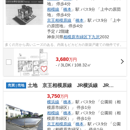
地」 停歩4分
相模線
「
橋本
」駅 バス9分 「上中の原団
地」 停歩4分
京王相模原線
「
橋本
」駅 バス9分 「上中
の原団地」 停歩4分
予定 / 2階建
神奈川県
相模原市緑区
下九沢
2032
多くの方から高いニーズのある、内装もピカピカの新築戸建ての物件です。
3,680
万
円
- / 3LDK / 108.32㎡
土地 京王相模原線 JR横浜線 JR相模線 橋本駅 二本松
売買 | 売地
3,750
万円
横浜線
「
橋本
」駅 バス9分 「公園前（相
模原市緑区）」 停歩1分
相模線
「
橋本
」駅 バス9分 「公園前（相
模原市緑区）」 停歩1分
京王相模原線
「
橋本
」駅 バス9分 「公園
前（相模原市緑区）」 停歩1分