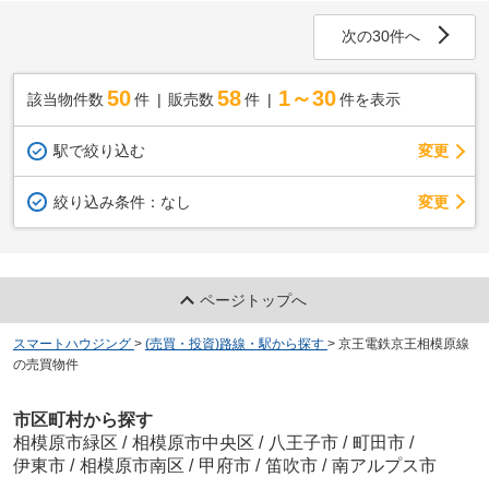
次の30件へ
50
58
1～30
該当物件数
件
販売数
件
件を表示
駅で絞り込む
変更
変更
絞り込み条件：
なし
ページトップへ
スマートハウジング
>
(売買・投資)路線・駅から探す
>
京王電鉄京王相模原線
の売買物件
市区町村から探す
相模原市緑区
/
相模原市中央区
/
八王子市
/
町田市
/
伊東市
/
相模原市南区
/
甲府市
/
笛吹市
/
南アルプス市