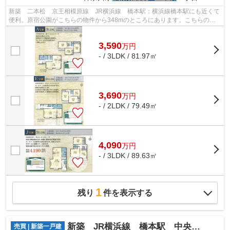
新築 二本松 京王相模原線 JR横浜線 橋本駅：横浜線橋本駅にも近くて
便利。原宿公園がこちらの物件から348mのところにあります。こちらの物
件はローソン 相模原二本松二丁目店まで...
3,590
万
円
- / 3LDK / 81.97㎡
3,690
万
円
- / 2LDK / 79.49㎡
4,090
万
円
- / 3LDK / 89.63㎡
1
残り
件を表示する
新築 JR横浜線 橋本駅 中央区 田名
売買 | 新築一戸建