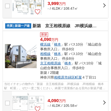
3,999
万
円
- / 4LDK / 108.47㎡
新築 京王相模原線 JR横浜線 JR相模線 橋本駅 町屋
売買 | 新築一戸建
新築
4,090
万円
横浜線
「
橋本
」駅 バス10分 「城山総合
事務所入口」 停歩8分
相模線
「
橋本
」駅 バス10分 「城山総合
事務所入口」 停歩8分
京王相模原線
「
橋本
」駅 バス10分 「城
山総合事務所入口」 停歩8分
新築 / 2階建
神奈川県
相模原市緑区
町屋
４丁目11
当社イチオシの物件の「新築 京王相模原線 JR横浜線 JR相模線 橋本
駅 町屋」。ぜひ一度ご覧ください。綺麗で清潔感のある室内が新築戸建て
の特徴です。
4,090
万
円
- / 4LDK / 105.58㎡