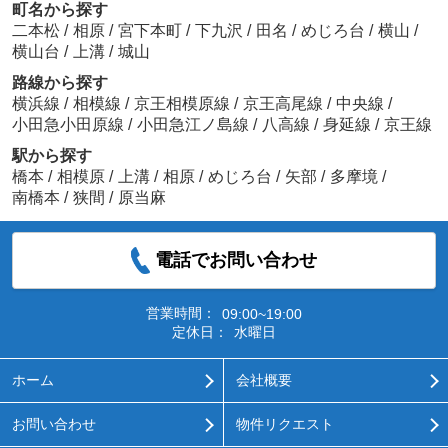
町名から探す
二本松
/
相原
/
宮下本町
/
下九沢
/
田名
/
めじろ台
/
横山
/
横山台
/
上溝
/
城山
路線から探す
横浜線
/
相模線
/
京王相模原線
/
京王高尾線
/
中央線
/
小田急小田原線
/
小田急江ノ島線
/
八高線
/
身延線
/
京王線
駅から探す
橋本
/
相模原
/
上溝
/
相原
/
めじろ台
/
矢部
/
多摩境
/
南橋本
/
狭間
/
原当麻
電話でお問い合わせ
営業時間：
09:00~19:00
定休日：
水曜日
ホーム
会社概要
お問い合わせ
物件リクエスト