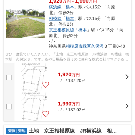
1,920
1,990
万円～
万円
横浜線
「
橋本
」駅 バス15分 「向原
北」 停歩2分
相模線
「
橋本
」駅 バス15分 「向原
北」 停歩2分
京王相模原線
「
橋本
」駅 バス15分 「向
原北」 停歩2分
- / -
神奈川県
相模原市緑区
久保沢
３丁目8-48
ぜひ一度見ていただきたい、「土地 京王相模原線 JR横浜線 相模線 橋
本駅 久保沢３」です。薬や日用品を買うのに便利な株式会社ヤマグチ薬局
城山店まで407mです。JA津久井郡川尻...
1,920
万
円
- / - / 137.20㎡
1,990
万
円
- / - / 137.02㎡
土地 京王相模原線 JR横浜線 相模線 橋本駅 中野
売買 | 売地