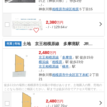
の上（神奈川県）」 停歩3分
- / -
神奈川県
相模原市緑区
相原
５丁目15
2,380
万
円
- / - / 129.64㎡
土地 京王相模原線 多摩境駅 JR横浜線 相模原駅
売買 | 売地
2,480
万円
京王相模原線
「
多摩境
」駅 徒歩15分
横浜線
「
相模原
」駅 徒歩23分
京王相模原線
「
橋本
」駅
- / -
神奈川県
相模原市中央区
宮下本町
２丁目
21
徒歩11分の場所に相模原市立向陽小学校があります。土地購入の際、売地の
ことなら当社にご相談ください。駅までは徒歩15分でアクセス可能です。ア
ップダウンの少ない平坦地です。
2,480
万
円
- / - / 107.70㎡