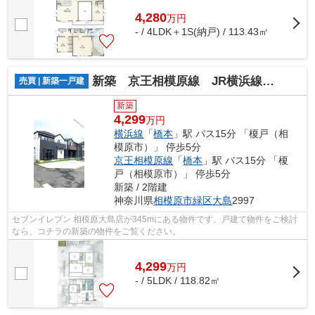
4,280
万
円
- / 4LDK＋1S(納戸) / 113.43㎡
新築 京王相模原線 JR横浜線 橋本駅 大島
売買 | 新築一戸建
新築
4,299
万円
横浜線
「
橋本
」駅 バス15分 「榎戸（相
模原市）」 停歩5分
京王相模原線
「
橋本
」駅 バス15分 「榎
戸（相模原市）」 停歩5分
新築 / 2階建
神奈川県
相模原市緑区
大島
2997
セブンイレブン 相模原大島店が345mにある物件です。戸建て物件をご検討
なら、コチラの新築の物件をご覧ください。
4,299
万
円
- / 5LDK / 118.82㎡