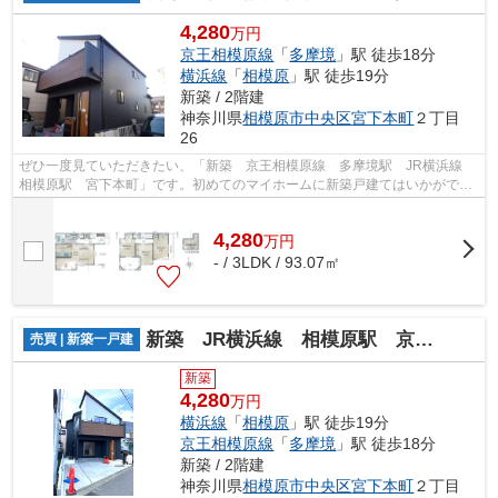
4,280
万円
京王相模原線
「
多摩境
」駅 徒歩18分
横浜線
「
相模原
」駅 徒歩19分
新築 / 2階建
神奈川県
相模原市中央区
宮下本町
２丁目
26
ぜひ一度見ていただきたい、「新築 京王相模原線 多摩境駅 JR横浜線
相模原駅 宮下本町」です。初めてのマイホームに新築戸建てはいかがでし
ょうか。
4,280
万
円
- / 3LDK / 93.07㎡
新築 JR横浜線 相模原駅 京王相模原線 多摩境駅
売買 | 新築一戸建
新築
4,280
万円
横浜線
「
相模原
」駅 徒歩19分
京王相模原線
「
多摩境
」駅 徒歩18分
新築 / 2階建
神奈川県
相模原市中央区
宮下本町
２丁目