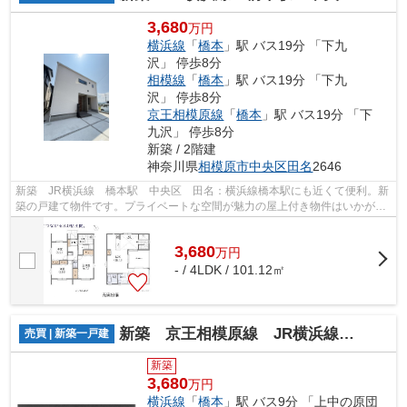
3,680
万円
横浜線
「
橋本
」駅 バス19分 「下九
沢」 停歩8分
相模線
「
橋本
」駅 バス19分 「下九
沢」 停歩8分
京王相模原線
「
橋本
」駅 バス19分 「下
九沢」 停歩8分
新築 / 2階建
神奈川県
相模原市中央区
田名
2646
新築 JR横浜線 橋本駅 中央区 田名：横浜線橋本駅にも近くて便利。新
築の戸建て物件です。プライベートな空間が魅力の屋上付き物件はいかがで
すか。
3,680
万
円
- / 4LDK / 101.12㎡
新築 京王相模原線 JR横浜線 橋本駅 下九沢
売買 | 新築一戸建
新築
3,680
万円
横浜線
「
橋本
」駅 バス9分 「上中の原団