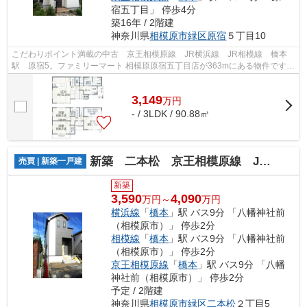
宿五丁目」 停歩4分
築16年 / 2階建
神奈川県
相模原市緑区
原宿
５丁目10
こだわりポイント満載の中古 京王相模原線 JR横浜線 JR相模線 橋本
駅 原宿5。ファミリーマート 相模原原宿五丁目店が363mにある物件です。
こちらの物件は中古戸建物件です。
3,149
万
円
- / 3LDK / 90.88㎡
新築 二本松 京王相模原線 JR横浜線 橋本駅
売買 | 新築一戸建
新築
3,590
4,090
万円～
万円
横浜線
「
橋本
」駅 バス9分 「八幡神社前
（相模原市）」 停歩2分
相模線
「
橋本
」駅 バス9分 「八幡神社前
（相模原市）」 停歩2分
京王相模原線
「
橋本
」駅 バス9分 「八幡
神社前（相模原市）」 停歩2分
予定 / 2階建
神奈川県
相模原市緑区
二本松
２丁目5