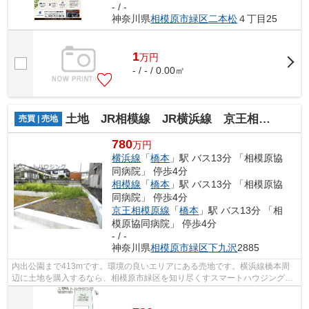
- / -
神奈川県
相模原市緑区
二本松
４丁目25
1
万
円
- / - / 0.00㎡
土地 JR相模線 JR横浜線 京王相模線 橋本駅 下九沢
売買 | 売地
780
万円
横浜線
「
橋本
」駅 バス13分 「相模原協
同病院」 停歩4分
相模線
「
橋本
」駅 バス13分 「相模原協
同病院」 停歩4分
京王相模原線
「
橋本
」駅 バス13分 「相
模原協同病院」 停歩4分
- / -
神奈川県
相模原市緑区
下九沢
2885
内出公園まで413mです。環境の良いエリアにある売地です。横浜線橋本周
辺に土地を購入するなら、相模原市緑区を知り尽くすスマートハウジングに
お問い合わせください。sma-hs88@smart-...