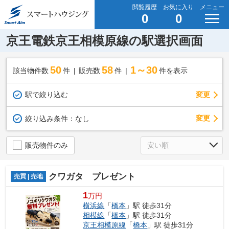
閲覧履歴
お気に入り
メニュー
0
0
京王電鉄京王相模原線の駅選択画面
50
58
1～30
該当物件数
件
販売数
件
件を表示
駅で絞り込む
変更
変更
絞り込み条件：
なし
販売物件のみ
クワガタ プレゼント
売買 | 売地
1
万円
横浜線
「
橋本
」駅 徒歩31分
相模線
「
橋本
」駅 徒歩31分
京王相模原線
「
橋本
」駅 徒歩31分