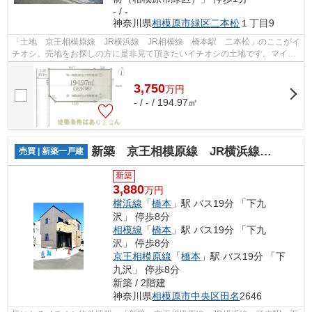
- / -
神奈川県
相模原市緑区
二本松
１丁目9
「土地 京王相模原線 JR横浜線 JR相模線 橋本駅 二本松」のここがイ
チオシ。売地をお探しの方に是非見て頂きたいイチオシの土地です。マイホ
ームに強いこだわりがあるなら、50坪...
3,750
万
円
- / - / 194.97㎡
新築 京王相模原線 JR横浜線 橋本駅 下九沢
売買 | 新築一戸建
新築
3,880
万円
横浜線
「
橋本
」駅 バス19分 「下九
沢」 停歩8分
相模線
「
橋本
」駅 バス19分 「下九
沢」 停歩8分
京王相模原線
「
橋本
」駅 バス19分 「下
九沢」 停歩8分
新築 / 2階建
神奈川県
相模原市中央区
田名
2646