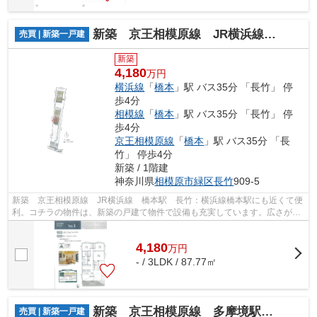
新築 京王相模原線 JR横浜線 橋本駅 長竹
売買 | 新築一戸建
新築
4,180
万円
横浜線
「
橋本
」駅 バス35分 「長竹」 停
歩4分
相模線
「
橋本
」駅 バス35分 「長竹」 停
歩4分
京王相模原線
「
橋本
」駅 バス35分 「長
竹」 停歩4分
新築 / 1階建
神奈川県
相模原市緑区
長竹
909-5
新築 京王相模原線 JR横浜線 橋本駅 長竹：横浜線橋本駅にも近くて便
利。コチラの物件は、新築の戸建て物件で設備も充実しています。広さが50
坪以上の土地です。
4,180
万
円
- / 3LDK / 87.77㎡
新築 京王相模原線 多摩境駅 JR横浜線 相模原駅 宮下本町
売買 | 新築一戸建