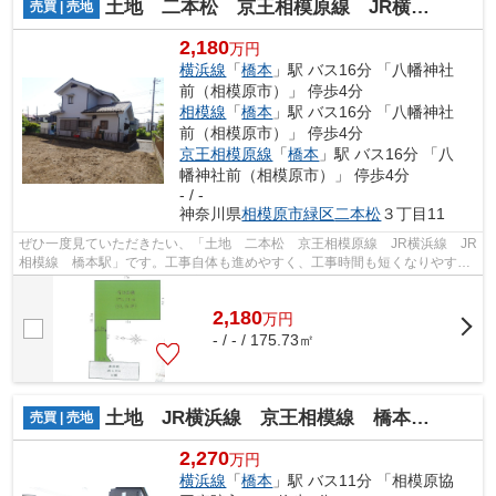
土地 二本松 京王相模原線 JR横浜線 JR相模線 橋本駅
売買 | 売地
2,180
万円
横浜線
「
橋本
」駅 バス16分 「八幡神社
前（相模原市）」 停歩4分
相模線
「
橋本
」駅 バス16分 「八幡神社
前（相模原市）」 停歩4分
京王相模原線
「
橋本
」駅 バス16分 「八
幡神社前（相模原市）」 停歩4分
- / -
神奈川県
相模原市緑区
二本松
３丁目11
ぜひ一度見ていただきたい、「土地 二本松 京王相模原線 JR横浜線 JR
相模線 橋本駅」です。工事自体も進めやすく、工事時間も短くなりやすい
平坦地です。売地をお探しの方におす...
2,180
万
円
- / - / 175.73㎡
土地 JR横浜線 京王相模線 橋本駅 下九沢 建築条件無し
売買 | 売地
2,270
万円
横浜線
「
橋本
」駅 バス11分 「相模原協