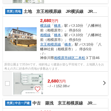
土地 京王相模原線 JR横浜線 JR相模線 橋本駅 二本松3丁目
売買 | 売地
2,680
万円
横浜線
「
橋本
」駅 バス10分 「八幡神社
前（相模原市）」 停歩5分
相模線
「
橋本
」駅 バス10分 「八幡神社
前（相模原市）」 停歩5分
京王相模原線
「
橋本
」駅 バス10分 「八
幡神社前（相模原市）」 停歩5分
- / -
神奈川県
相模原市緑区
二本松
３丁目46
原宿公園まで353mです。傾斜地より建築が楽な平坦地です。土地購入をお
考えの方に好条件の売地が多数あります。
2,680
万
円
- / - / 152.08㎡
中古 築浅 京王相模原線 JR横浜線 橋本駅 向原１
売買 | 中古一戸建