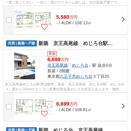
一度ご覧ください。一生に一度のマイホーム探しは、ぜひ新築戸建てで。徒
歩8分圏内に駅のある物件です。
5,580
万
円
- / 4LDK / 108.13㎡
新築 京王高尾線 めじろ台駅 めじろ台３
売買 | 新築一戸建
新築
6,699
万円
京王高尾線
「
めじろ台
」駅 徒歩5分
新築 / 2階建
東京都
八王子市
めじろ台
３丁目25
京王高尾線めじろ台駅周辺物件：新築 京王高尾線 めじろ台駅 めじろ台
３。家から356mのところに多摩信用金庫めじろ台支店があります。物件か
ら313mのところにめじろ台西澤クリニッ...
6,699
万
円
- / 4LDK / 108.81㎡
新築 めじろ台 京王高尾線 めじろ台駅
売買 | 新築一戸建