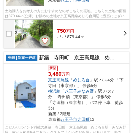
土地購入をお考えの方におすすめなのがこちらの売地。こちらの土地の面積
は879.44㎡(公簿）お勧めの土地が京王高尾線めじろ台周辺に豊富にございま
す。
750
万
円
- / - / 879.44㎡
新築 寺田町 京王高尾線 めじろ台駅 みなみ野駅
売買 | 新築一戸建
新築
3,480
万円
京王高尾線
「
めじろ台
」駅 バス4分 「下
寺田（東京都）」 停歩5分
横浜線
「
八王子みなみ野
」駅 バス7
分 「寺田橋（東京都）」 停歩3分
「寺田橋（東京都）」バス停下車 徒歩
3分
新築 / 2階建
東京都
八王子市
寺田町
13
こだわりポイント満載の新築 寺田町 京王高尾線 めじろ台駅 みなみ野
駅。家から徒歩6分にドラッグストア「くぬぎだ薬局」があります。夢のマ