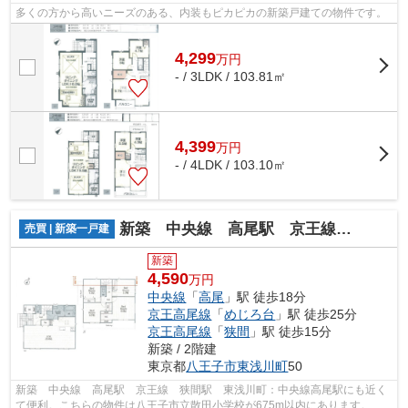
多くの方から高いニーズのある、内装もピカピカの新築戸建ての物件です。
4,299
万
円
- / 3LDK / 103.81㎡
4,399
万
円
- / 4LDK / 103.10㎡
新築 中央線 高尾駅 京王線 狭間駅 東浅川町
売買 | 新築一戸建
新築
4,590
万円
中央線
「
高尾
」駅 徒歩18分
京王高尾線
「
めじろ台
」駅 徒歩25分
京王高尾線
「
狭間
」駅 徒歩15分
新築 / 2階建
東京都
八王子市
東浅川町
50
新築 中央線 高尾駅 京王線 狭間駅 東浅川町：中央線高尾駅にも近く
て便利。こちらの物件は八王子市立散田小学校が675m以内にあります。コ