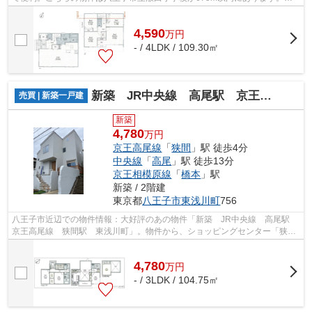
チラの物件は、新築の戸建て物件で設備...
4,590
万
円
- / 4LDK / 109.30㎡
新築 JR中央線 高尾駅 京王高尾線 狭間駅 東浅川町
売買 | 新築一戸建
新築
4,780
万円
京王高尾線
「
狭間
」駅 徒歩4分
中央線
「
高尾
」駅 徒歩13分
京王相模原線
「
橋本
」駅
新築 / 2階建
東京都
八王子市
東浅川町
756
八王子市近辺での物件情報：大好評のあの物件「新築 JR中央線 高尾駅
京王高尾線 狭間駅 東浅川町」。物件から、ショッピングセンター「狭間
駅前商店会」まで445mです。徒歩4分で...
4,780
万
円
- / 3LDK / 104.75㎡