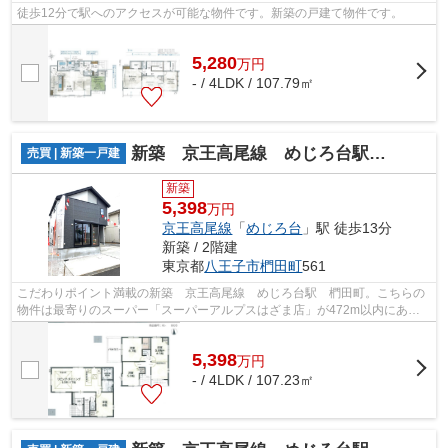
徒歩12分で駅へのアクセスが可能な物件です。新築の戸建て物件です。
5,280
万
円
- / 4LDK / 107.79㎡
新築 京王高尾線 めじろ台駅 椚田町
売買 | 新築一戸建
新築
5,398
万円
京王高尾線
「
めじろ台
」駅 徒歩13分
新築 / 2階建
東京都
八王子市
椚田町
561
こだわりポイント満載の新築 京王高尾線 めじろ台駅 椚田町。こちらの
物件は最寄りのスーパー「スーパーアルプスはざま店」が472m以内にあり
ます。駅まで徒歩13分の物件です。一生...
5,398
万
円
- / 4LDK / 107.23㎡