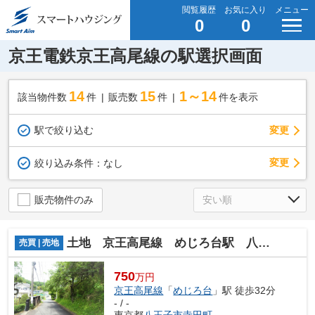
閲覧履歴
お気に入り
メニュー
0
0
京王電鉄京王高尾線の駅選択画面
14
15
1～14
該当物件数
件
販売数
件
件を表示
駅で絞り込む
変更
変更
絞り込み条件：
なし
販売物件のみ
土地 京王高尾線 めじろ台駅 八王子市 寺田町
売買 | 売地
750
万円
京王高尾線
「
めじろ台
」駅 徒歩32分
- / -
東京都
八王子市
寺田町