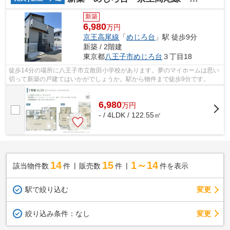
新築
6,980
万円
京王高尾線
「
めじろ台
」駅 徒歩9分
新築 / 2階建
東京都
八王子市
めじろ台
３丁目18
徒歩14分の場所に八王子市立散田小学校があります。夢のマイホームは思い
切って新築の戸建てはいかがでしょうか。駅から物件まで徒歩9分です。
6,980
万
円
- / 4LDK / 122.55㎡
14
15
1～14
該当物件数
件
販売数
件
件を表示
駅で絞り込む
変更
変更
絞り込み条件：
なし