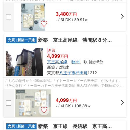
イホームは思い切って新築の戸建てはい...
3,480
万
円
- / 3LDK / 89.91㎡
新築 京王高尾線 狭間駅８分 4LDK
売買 | 新築一戸建
新築
4,099
万円
京王高尾線
「
狭間
」駅 徒歩8分
新築 / 2階建
東京都
八王子市
椚田町
1212
こちらの物件から458m以内に「イトーヨーカドー八王子店」があります。
りそな銀行 イトーヨーカドー八王子店出張所 無人ATMが歩いて488mのとこ
ろにあります。こだわりのある方も多い、...
4,099
万
円
- / 4LDK / 108.88㎡
新築 京王線 長沼駅 京王高尾線 北野駅 絹ヶ丘
売買 | 新築一戸建