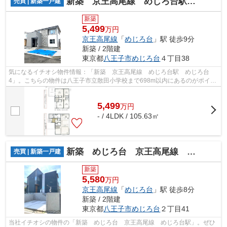
新築 京王高尾線 めじろ台駅 めじろ台4
売買 | 新築一戸建
新築
5,499
万円
京王高尾線
「
めじろ台
」駅 徒歩9分
新築 / 2階建
東京都
八王子市
めじろ台
４丁目38
気になるイチオシ物件情報：「新築 京王高尾線 めじろ台駅 めじろ台
4」。こちらの物件は八王子市立散田小学校まで698m以内にあるのがポイン
トです。設備も充実している新築戸建ての...
5,499
万
円
- / 4LDK / 105.63㎡
新築 めじろ台 京王高尾線 めじろ台駅
売買 | 新築一戸建
新築
5,580
万円
京王高尾線
「
めじろ台
」駅 徒歩8分
新築 / 2階建
東京都
八王子市
めじろ台
２丁目41
当社イチオシの物件の「新築 めじろ台 京王高尾線 めじろ台駅」。ぜひ