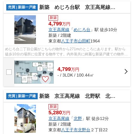
新築 めじろ台駅 京王高尾線 めじろ台駅
売買 | 新築一戸建
新築
4,799
万円
京王高尾線
「
めじろ台
」駅 徒歩10分
新築 / 2階建
東京都
八王子市
山田町
1964
めじろ台二丁目公園がこちらの物件から271mのところにあります。駅から
徒歩10分の場所に位置する物件です。内外装共に綺麗な新築戸建ての物件は
いかがでしょうか。
4,799
万
円
- / 3LDK / 100.44㎡
新築 京王高尾線 北野駅 北野台
売買 | 新築一戸建
新築
5,280
万円
京王高尾線
「
北野
」駅 徒歩12分
新築 / 2階建
東京都
八王子市
北野台
２丁目22