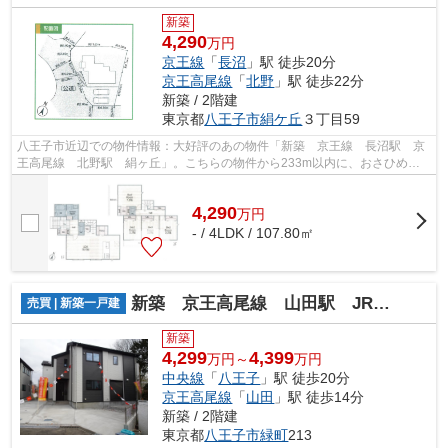
新築
4,290
万円
京王線
「
長沼
」駅 徒歩20分
京王高尾線
「
北野
」駅 徒歩22分
新築 / 2階建
東京都
八王子市
絹ケ丘
３丁目59
八王子市近辺での物件情報：大好評のあの物件「新築 京王線 長沼駅 京
王高尾線 北野駅 絹ヶ丘」。こちらの物件から233m以内に、おさひめ幼
稚園があります。こちらは清潔感のある...
4,290
万
円
- / 4LDK / 107.80㎡
新築 京王高尾線 山田駅 JR中央線 八王子駅 緑町
売買 | 新築一戸建
新築
4,299
4,399
万円～
万円
中央線
「
八王子
」駅 徒歩20分
京王高尾線
「
山田
」駅 徒歩14分
新築 / 2階建
東京都
八王子市
緑町
213