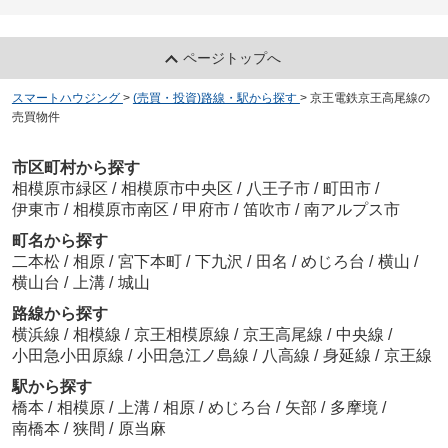
ページトップへ
スマートハウジング
>
(売買・投資)路線・駅から探す
>
京王電鉄京王高尾線の
売買物件
市区町村から探す
相模原市緑区
/
相模原市中央区
/
八王子市
/
町田市
/
伊東市
/
相模原市南区
/
甲府市
/
笛吹市
/
南アルプス市
町名から探す
二本松
/
相原
/
宮下本町
/
下九沢
/
田名
/
めじろ台
/
横山
/
横山台
/
上溝
/
城山
路線から探す
横浜線
/
相模線
/
京王相模原線
/
京王高尾線
/
中央線
/
小田急小田原線
/
小田急江ノ島線
/
八高線
/
身延線
/
京王線
駅から探す
橋本
/
相模原
/
上溝
/
相原
/
めじろ台
/
矢部
/
多摩境
/
南橋本
/
狭間
/
原当麻