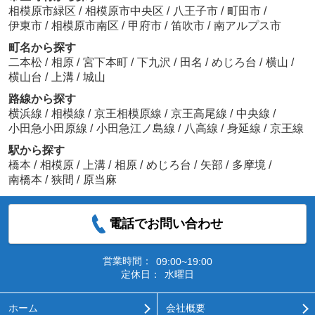
相模原市緑区
/
相模原市中央区
/
八王子市
/
町田市
/
伊東市
/
相模原市南区
/
甲府市
/
笛吹市
/
南アルプス市
町名から探す
二本松
/
相原
/
宮下本町
/
下九沢
/
田名
/
めじろ台
/
横山
/
横山台
/
上溝
/
城山
路線から探す
横浜線
/
相模線
/
京王相模原線
/
京王高尾線
/
中央線
/
小田急小田原線
/
小田急江ノ島線
/
八高線
/
身延線
/
京王線
駅から探す
橋本
/
相模原
/
上溝
/
相原
/
めじろ台
/
矢部
/
多摩境
/
南橋本
/
狭間
/
原当麻
電話でお問い合わせ
営業時間：
09:00~19:00
定休日：
水曜日
ホーム
会社概要