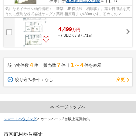
神奈川県
相模原市緑区
相原
４丁目17
気になるイチオシ物件情報：「新築 JR横浜線 相原駅」。薬や日用品を買
うのに便利な株式会社ヤマグチ薬局 相原店まで480mです。初めてのマイホ
ームに新築戸建てはいかがでしょうか。
4,499
万
円
- / 3LDK / 97.71㎡
4
7
1～4
該当物件数
件
販売数
件
件を表示
変更
絞り込み条件：
なし
ページトップへ
スマートハウジング
>
カースペース2台以上売買特集
市区町村から探す