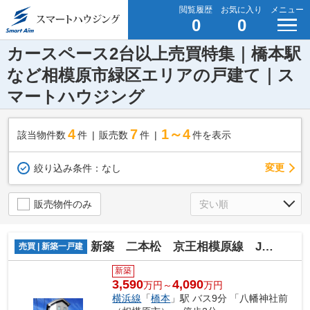
閲覧履歴
お気に入り
メニュー
0
0
カースペース2台以上売買特集｜橋本駅
など相模原市緑区エリアの戸建て｜ス
マートハウジング
4
7
1～4
該当物件数
件
販売数
件
件を表示
変更
絞り込み条件：
なし
販売物件のみ
新築 二本松 京王相模原線 JR横浜線 橋本駅
売買 | 新築一戸建
新築
3,590
4,090
万円～
万円
横浜線
「
橋本
」駅 バス9分 「八幡神社前