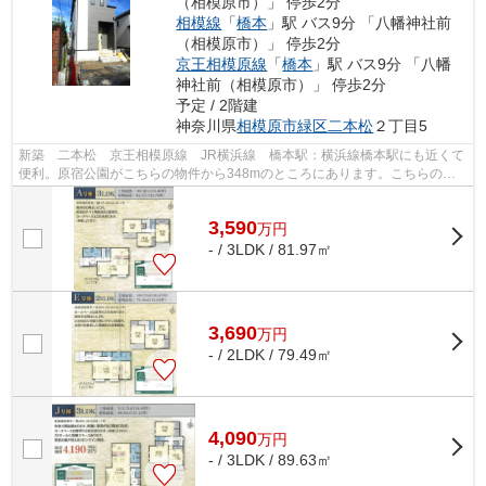
（相模原市）」 停歩2分
相模線
「
橋本
」駅 バス9分 「八幡神社前
（相模原市）」 停歩2分
京王相模原線
「
橋本
」駅 バス9分 「八幡
神社前（相模原市）」 停歩2分
予定 / 2階建
神奈川県
相模原市緑区
二本松
２丁目5
新築 二本松 京王相模原線 JR横浜線 橋本駅：横浜線橋本駅にも近くて
便利。原宿公園がこちらの物件から348mのところにあります。こちらの物
件はローソン 相模原二本松二丁目店まで...
3,590
万
円
- / 3LDK / 81.97㎡
3,690
万
円
- / 2LDK / 79.49㎡
4,090
万
円
- / 3LDK / 89.63㎡