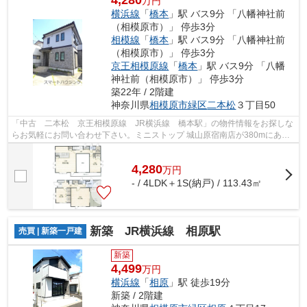
万円
横浜線
「
橋本
」駅 バス9分 「八幡神社前
（相模原市）」 停歩3分
相模線
「
橋本
」駅 バス9分 「八幡神社前
（相模原市）」 停歩3分
京王相模原線
「
橋本
」駅 バス9分 「八幡
神社前（相模原市）」 停歩3分
築22年 / 2階建
神奈川県
相模原市緑区
二本松
３丁目50
「中古 二本松 京王相模原線 JR横浜線 橋本駅」の物件情報をお探しな
らお気軽にお問い合わせ下さい。ミニストップ 城山原宿南店が380mにある
物件です。こちらの物件から原宿公園ま...
4,280
万
円
- / 4LDK＋1S(納戸) / 113.43㎡
新築 JR横浜線 相原駅
売買 | 新築一戸建
新築
4,499
万円
横浜線
「
相原
」駅 徒歩19分
新築 / 2階建