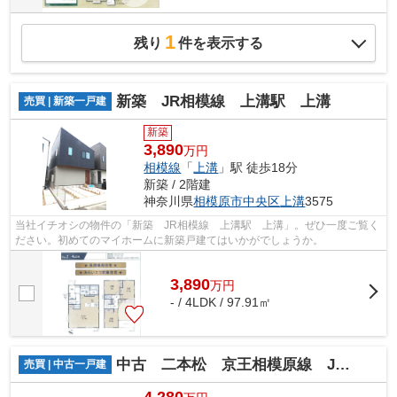
1
残り
件を表示する
新築 JR相模線 上溝駅 上溝
売買 | 新築一戸建
新築
3,890
万円
相模線
「
上溝
」駅 徒歩18分
新築 / 2階建
神奈川県
相模原市中央区
上溝
3575
当社イチオシの物件の「新築 JR相模線 上溝駅 上溝」。ぜひ一度ご覧く
ださい。初めてのマイホームに新築戸建てはいかがでしょうか。
3,890
万
円
- / 4LDK / 97.91㎡
中古 二本松 京王相模原線 JR横浜線 橋本駅
売買 | 中古一戸建
4,280