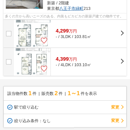
新築 / 2階建
東京都
八王子市
緑町
213
多くの方から高いニーズのある、内装もピカピカの新築戸建ての物件です。
4,299
万
円
- / 3LDK / 103.81㎡
4,399
万
円
- / 4LDK / 103.10㎡
1
2
1～1
該当物件数
件
販売数
件
件を表示
駅で絞り込む
変更
変更
絞り込み条件：
なし