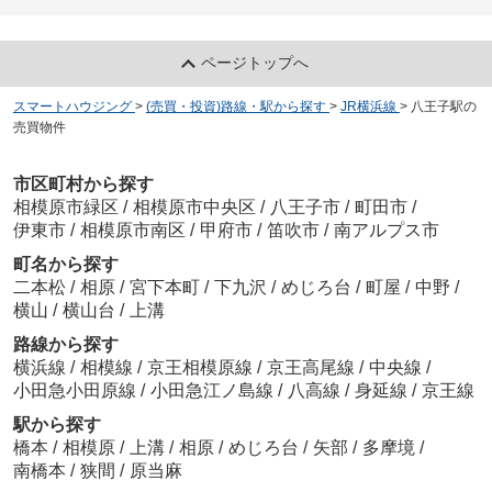
ページトップへ
スマートハウジング
>
(売買・投資)路線・駅から探す
>
JR横浜線
>
八王子駅の
売買物件
市区町村から探す
相模原市緑区
/
相模原市中央区
/
八王子市
/
町田市
/
伊東市
/
相模原市南区
/
甲府市
/
笛吹市
/
南アルプス市
町名から探す
二本松
/
相原
/
宮下本町
/
下九沢
/
めじろ台
/
町屋
/
中野
/
横山
/
横山台
/
上溝
路線から探す
横浜線
/
相模線
/
京王相模原線
/
京王高尾線
/
中央線
/
小田急小田原線
/
小田急江ノ島線
/
八高線
/
身延線
/
京王線
駅から探す
橋本
/
相模原
/
上溝
/
相原
/
めじろ台
/
矢部
/
多摩境
/
南橋本
/
狭間
/
原当麻