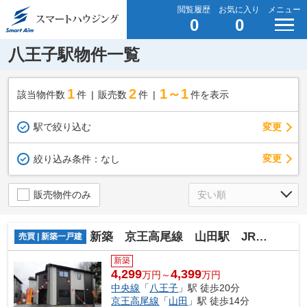
閲覧履歴
お気に入り
メニュー
0
0
八王子駅物件一覧
1
2
1～1
該当物件数
件
販売数
件
件を表示
駅で絞り込む
変更
変更
絞り込み条件：
なし
販売物件のみ
新築 京王高尾線 山田駅 JR中央線 八王子駅 緑町
売買 | 新築一戸建
新築
4,299
4,399
万円～
万円
中央線
「
八王子
」駅 徒歩20分
京王高尾線
「
山田
」駅 徒歩14分