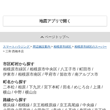
地図アプリで開く
ページトップへ
スマートハウジング
>
周辺施設案内
>
相模原市緑区
>
相模原市緑区のスーパー
>
三和 西橋本店
市区町村から探す
相模原市緑区
/
相模原市中央区
/
八王子市
/
町田市
/
伊東市
/
相模原市南区
/
甲府市
/
笛吹市
/
南アルプス市
町名から探す
二本松
/
相原
/
下九沢
/
宮下本町
/
田名
/
めじろ台
/
上溝
/
横山
/
中野
/
横山台
路線から探す
横浜線
/
相模線
/
京王相模原線
/
京王高尾線
/
中央線
/