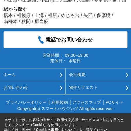
小田急小田原線
/
小田急江ノ島線
/
八高線
/
身延線
/
京王線
駅から探す
橋本
/
相模原
/
上溝
/
相原
/
めじろ台
/
矢部
/
多摩境
/
南橋本
/
狭間
/
原当麻
電話でお問い合わせ
営業時間：
09:00~19:00
定休日：
水曜日
ホーム
会社概要
お問い合わせ
物件リクエスト
プライバシーポリシー
利用規約
アクセスマップ
PCサイト
Copyright(c) スマートハウジング All rights reserved.
当サイトでは、お客様の当サイト利用状況把握、サービス向上検討を目的と
して、クッキー（Cookie）を使用しています。
詳しくは、当社の
「Cookieの取扱いについて」
をご確認ください。