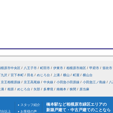
相模原市中央区
/
八王子市
/
町田市
/
伊東市
/
相模原市南区
/
甲府市
/
笛吹市
下九沢
/
宮下本町
/
田名
/
めじろ台
/
上溝
/
横山
/
町屋
/
横山台
京王相模原線
/
京王高尾線
/
中央線
/
小田急小田原線
/
小田急江ノ島線
/
八
上溝
/
相原
/
めじろ台
/
矢部
/
多摩境
/
南橋本
/
狭間
/
原当麻
橋本駅など相模原市緑区エリアの
スタッフ紹介
新築戸建て・中古戸建てのことなら
2台以上
お客様の声