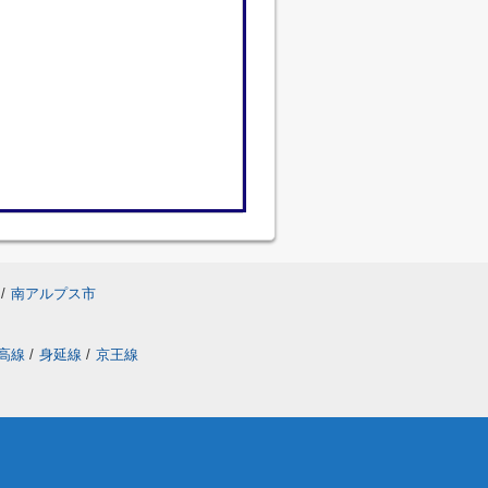
/
南アルプス市
高線
/
身延線
/
京王線