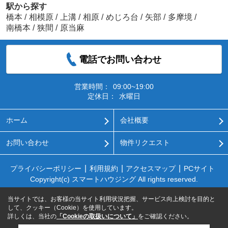
駅から探す
橋本
/
相模原
/
上溝
/
相原
/
めじろ台
/
矢部
/
多摩境
/
南橋本
/
狭間
/
原当麻
電話でお問い合わせ
営業時間：
09:00~19:00
定休日：
水曜日
ホーム
会社概要
お問い合わせ
物件リクエスト
プライバシーポリシー
利用規約
アクセスマップ
PCサイト
Copyright(c) スマートハウジング All rights reserved.
当サイトでは、お客様の当サイト利用状況把握、サービス向上検討を目的と
して、クッキー（Cookie）を使用しています。
詳しくは、当社の
「Cookieの取扱いについて」
をご確認ください。