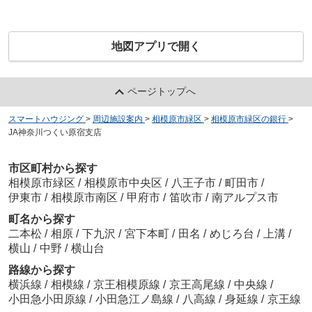
地図アプリで開く
ページトップへ
スマートハウジング
>
周辺施設案内
>
相模原市緑区
>
相模原市緑区の銀行
>
JA神奈川つくい原宿支店
市区町村から探す
相模原市緑区
/
相模原市中央区
/
八王子市
/
町田市
/
伊東市
/
相模原市南区
/
甲府市
/
笛吹市
/
南アルプス市
町名から探す
二本松
/
相原
/
下九沢
/
宮下本町
/
田名
/
めじろ台
/
上溝
/
横山
/
中野
/
横山台
路線から探す
横浜線
/
相模線
/
京王相模原線
/
京王高尾線
/
中央線
/
小田急小田原線
/
小田急江ノ島線
/
八高線
/
身延線
/
京王線