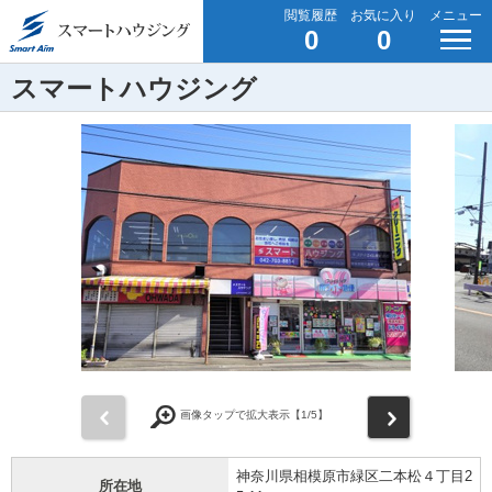
閲覧履歴
お気に入り
メニュー
0
0
スマートハウジング
前
次
画像タップで拡大表示【
1
/5】
神奈川県相模原市緑区二本松４丁目2
所在地