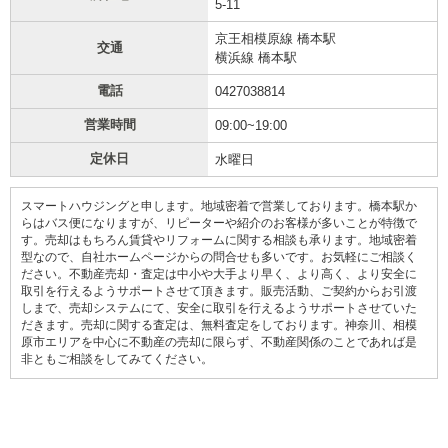
5-11
京王相模原線 橋本駅
交通
横浜線 橋本駅
電話
0427038814
営業時間
09:00~19:00
定休日
水曜日
スマートハウジングと申します。地域密着で営業しております。橋本駅か
らはバス便になりますが、リピーターや紹介のお客様が多いことが特徴で
す。売却はもちろん賃貸やリフォームに関する相談も承ります。地域密着
型なので、自社ホームページからの問合せも多いです。お気軽にご相談く
ださい。不動産売却・査定は中小や大手より早く、より高く、より安全に
取引を行えるようサポートさせて頂きます。販売活動、ご契約からお引渡
しまで、売却システムにて、安全に取引を行えるようサポートさせていた
だきます。売却に関する査定は、無料査定をしております。神奈川、相模
原市エリアを中心に不動産の売却に限らず、不動産関係のことであれば是
非ともご相談をしてみてください。