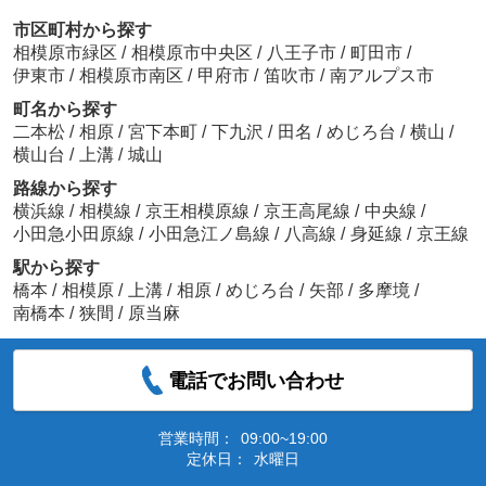
市区町村から探す
相模原市緑区
/
相模原市中央区
/
八王子市
/
町田市
/
伊東市
/
相模原市南区
/
甲府市
/
笛吹市
/
南アルプス市
町名から探す
二本松
/
相原
/
宮下本町
/
下九沢
/
田名
/
めじろ台
/
横山
/
横山台
/
上溝
/
城山
路線から探す
横浜線
/
相模線
/
京王相模原線
/
京王高尾線
/
中央線
/
小田急小田原線
/
小田急江ノ島線
/
八高線
/
身延線
/
京王線
駅から探す
橋本
/
相模原
/
上溝
/
相原
/
めじろ台
/
矢部
/
多摩境
/
南橋本
/
狭間
/
原当麻
電話でお問い合わせ
営業時間：
09:00~19:00
定休日：
水曜日