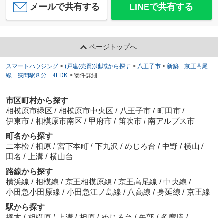
メールで共有する
LINEで共有する
ページトップへ
スマートハウジング
>
(戸建(売買))地域から探す
>
八王子市
>
新築 京王高尾
線 狭間駅８分 4LDK
>
物件詳細
市区町村から探す
相模原市緑区
/
相模原市中央区
/
八王子市
/
町田市
/
伊東市
/
相模原市南区
/
甲府市
/
笛吹市
/
南アルプス市
町名から探す
二本松
/
相原
/
宮下本町
/
下九沢
/
めじろ台
/
中野
/
横山
/
田名
/
上溝
/
横山台
路線から探す
横浜線
/
相模線
/
京王相模原線
/
京王高尾線
/
中央線
/
小田急小田原線
/
小田急江ノ島線
/
八高線
/
身延線
/
京王線
駅から探す
橋本
/
相模原
/
上溝
/
相原
/
めじろ台
/
矢部
/
多摩境
/