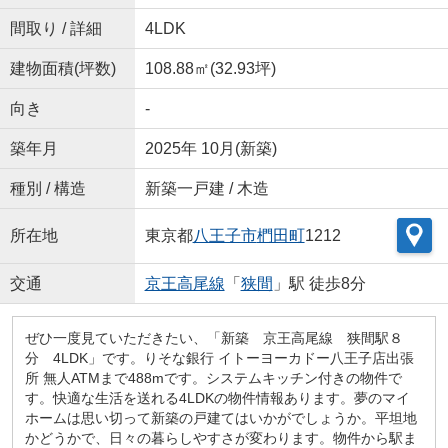
間取り / 詳細
4LDK
建物面積(坪数)
108.88㎡(32.93坪)
向き
-
築年月
2025年 10月(新築)
種別 / 構造
新築一戸建 / 木造
所在地
東京都
八王子市
椚田町
1212
交通
京王高尾線
「
狭間
」駅 徒歩8分
ぜひ一度見ていただきたい、「新築 京王高尾線 狭間駅８
分 4LDK」です。りそな銀行 イトーヨーカドー八王子店出張
所 無人ATMまで488mです。システムキッチン付きの物件で
す。快適な生活を送れる4LDKの物件情報あります。夢のマイ
ホームは思い切って新築の戸建てはいかがでしょうか。平坦地
かどうかで、日々の暮らしやすさが変わります。物件から駅ま