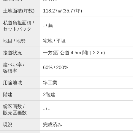
土地面積(坪数)
118.27㎡(35.77坪)
私道負担面積 /
- / 無
セットバック
地目 / 地勢
宅地 / 平坦
接道状況
一方(西 公道 4.5m 間口 2.2m)
建ぺい率 /
60% / 200%
容積率
用途地域
準工業
階建
2階建
総区画数 /
- / -
販売区画数
現況
完成済み