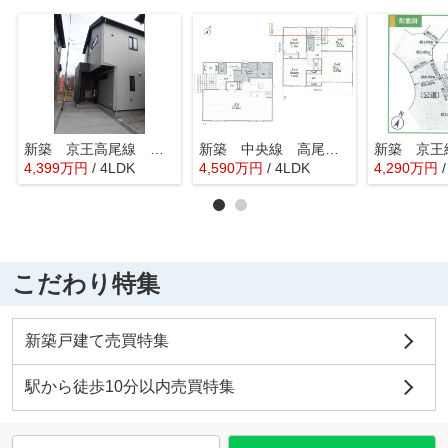
新築 京王高尾線 山田駅 JR中央線 八王子駅 緑町
新築 中央線 高尾駅 京王線 狭間駅 東浅川町
4,399
万
円
/ 4LDK
4,590
万
円
/ 4LDK
4,290
万
円
こだわり特集
新築戸建て売買特集
駅から徒歩10分以内売買特集