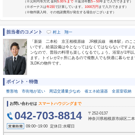
（※元利均等方式 金利
5.00％まで
※返済年数
5～50
年まで入力できます）
（※ボーナスは
年2回
で計算しています。
1000万円
まで入力できます）
（※物件購入時、その他諸費用が発生する場合がございます）
担当者のコメント
村上 翔一
「新築 二本松 京王相模原線 JR横浜線 橋本駅」のこ
いです。給湯設備は今となってはなくてはならないですよ
ンなので、普段の料理も楽しくなるでしょう。浴室が1坪以
ます。トイレが2ヶ所にあるので複数人でも快適に暮らせま
3LDKの物件です。
ポイント・特徴
整形地
市街地が近い
周辺交通量少なめ
省エネ給湯器
全居室収納
お問い合わせは
スマートハウジングまで
042-703-8814
〒252-0137
神奈川県相模原市緑区二本松４
09:00~19:00 定休日:水曜日