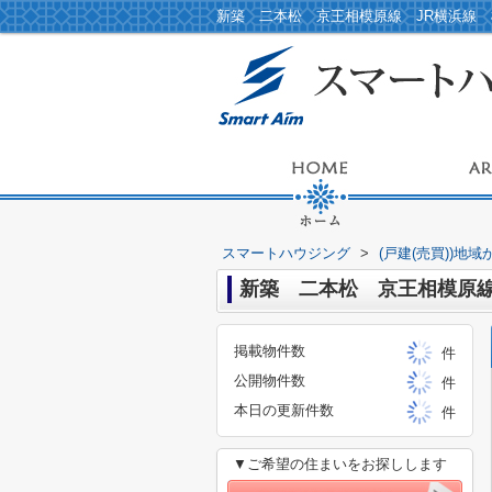
スマートハウジング
>
(戸建(売買))地
新築 二本松 京王相模原線
掲載物件数
件
公開物件数
件
本日の更新件数
件
▼ご希望の住まいをお探しします