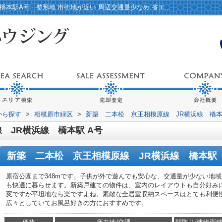
新築 二本松 京王相模原線 JR横浜線 橋本駅A号｜整形地 市街地が近い 周辺交通量少なめ 省エネ給湯器 全居室収納｜橋本駅など相模原市緑区エリアの戸建て｜スマートハウジング
域から探す
>
相模原市緑区
>
新築 二本松 京王相模原線 JR横浜線 橋
 JR横浜線 橋本駅 A号
新築 二本松 京王相模原線 JR横浜線 橋本駅
原宿公園まで348mです。子供が外で遊んでも安心な、交通量が少ない地
も快適に暮らせます。新築戸建ての物件は、室内のレイアウトも自分好み
変ですが平坦地なら楽ですよね。素敵な全居室収納スペースはとても利便
広々としていてお風呂好きの方におすすめです。