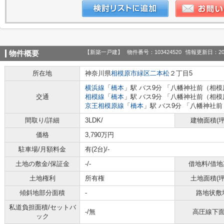
【新築一戸建】
物件番号：103424520
情報更新日：20
物件概要
所在地
神奈川県
相模原市緑区
二本松
２丁目5
横浜線
「
橋本
」駅 バス9分 「八幡神社前（相模
交通
相模線
「
橋本
」駅 バス9分 「八幡神社前（相模
京王相模原線
「
橋本
」駅 バス9分 「八幡神社前
間取り/詳細
3LDK/
建物面積(坪
価格
3,790万円
駐車場/月額料金
有(2台)/-
土地の敷金/保証金
-/-
借地料/借地
土地権利
所有権
土地面積(坪
傾斜地部分面積
-
路地状敷
私道負担面積/セットバ
-/無
高圧線下
ック