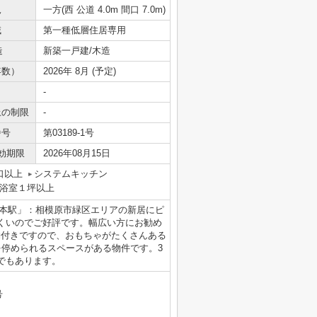
況
一方(西 公道 4.0m 間口 7.0m)
域
第一種低層住居専用
造
新築一戸建/木造
年数）
2026年 8月 (予定)
-
上の制限
-
番号
第03189-1号
効期限
2026年08月15日
口以上
システムキッチン
浴室１坪以上
橋本駅」：相模原市緑区エリアの新居にピ
くいのでご好評です。幅広い方にお勧め
納付きですので、おもちゃがたくさんある
を停められるスペースがある物件です。3
でもあります。
号