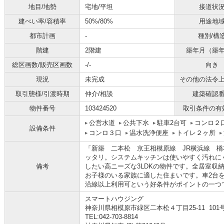
地目/地勢
宅地/平坦
接道状
建ぺい率/容積率
50%/80%
用途地
都市計画
-
種別/構
階建
2階建
築年月（築
総区画数/販売区画数
-/-
向き
現況
未完成
その他の法令
取引態様/引渡時期
仲介/相談
建築確認
物件番号
103424520
取引条件の有
公営水道
公共下水
駐車2台可
コンロ２
設備条件
コンロ３口
温水洗浄便座
トイレ２ヶ所
「新築 二本松 京王相模原線 JR横浜線 
ッタリ。システムキッチンは使いやすく汚れに
備考
したい高ニーズな3LDKの物件です。全居室収
お子様のいる家族に適した住まいです。車2台
沿線以上利用可という好条件がポイントの一つ
スマートハウジング
神奈川県相模原市緑区二本松４丁目25-11 101
TEL:042-703-8814