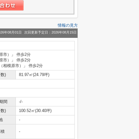
情報の見方
26年08月01日
次回更新予定日：2026年08月15日
原市）」 停歩2分
原市）」 停歩2分
（相模原市）」 停歩2分
数)
81.97㎡(24.79坪)
期間
-/-
数)
100.52㎡(30.40坪)
地
-
面積
-