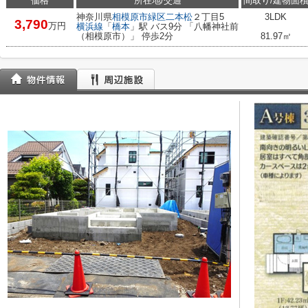
価格
所在地/交通
間取り/建物面
神奈川県
相模原市緑区
二本松
２丁目5
3LDK
3,790
万円
横浜線
「
橋本
」駅 バス9分 「八幡神社前
（相模原市）」 停歩2分
81.97㎡