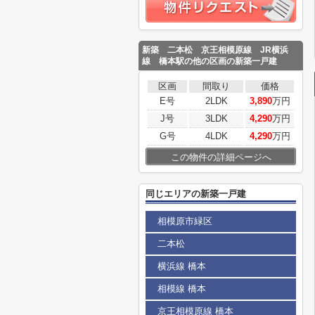
新築 二本松 京王相模原線 JR横浜
線 橋本駅
の他の区画の新築一戸建
区画
間取り
価格
E号
2LDK
3,890
万円
J号
3LDK
4,290
万円
G号
4LDK
4,290
万円
この物件の詳細ページへ
同じエリアの新築一戸建
相模原市緑区
二本松
横浜線 橋本
相模線 橋本
京王相模原線 橋本