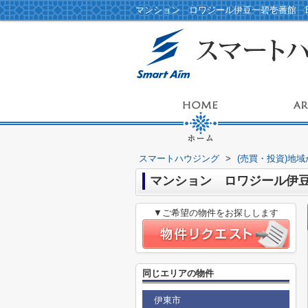
スマートハウジング
>
(売買・投資)地
マンション ロワジール伊
▼ご希望の物件をお探しします
同じエリアの物件
伊東市