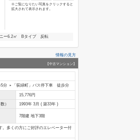
※ご覧になりたい写真をクリックすると
拡大されて表示されます。
ニー6.2㎡ Bタイプ 反転
情報の見方
【中古マンション】
歩5分
「荻緑町」バス停下車 徒歩分
15,776円
年数）
1993年 3月 ( 築33年 )
7階建 地下3階
す。多くの方にご好評のエレベーター付