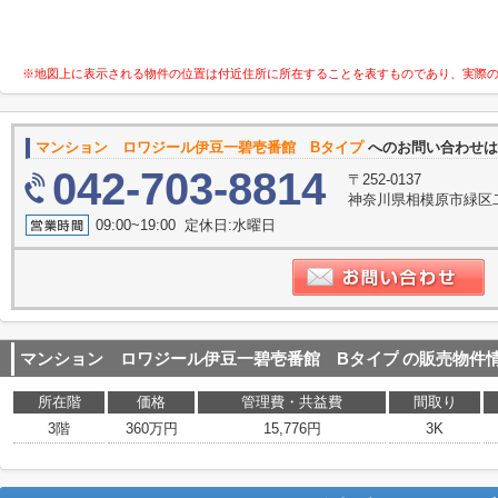
※地図上に表示される物件の位置は付近住所に所在することを表すものであり、実際
マンション ロワジール伊豆一碧壱番館 Bタイプ
へのお問い合わせ
042-703-8814
〒252-0137
神奈川県相模原市緑区二本
09:00~19:00 定休日:水曜日
マンション ロワジール伊豆一碧壱番館 Bタイプ
の販売物件
所在階
価格
管理費・共益費
間取り
3階
360万円
15,776円
3K