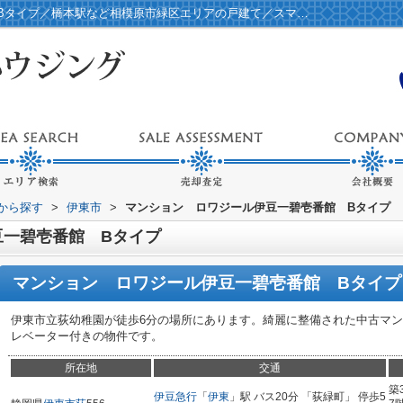
マンション ロワジール伊豆一碧壱番館 Bタイプ／橋本駅など相模原市緑区エリアの戸建て／スマートハウジング
域から探す
>
伊東市
>
マンション ロワジール伊豆一碧壱番館 Bタイプ
豆一碧壱番館 Bタイプ
マンション ロワジール伊豆一碧壱番館 Bタイプ
伊東市立荻幼稚園が徒歩6分の場所にあります。綺麗に整備された中古マ
レベーター付きの物件です。
所在地
交通
築
伊豆急行
「
伊東
」駅 バス20分 「荻緑町」 停歩5