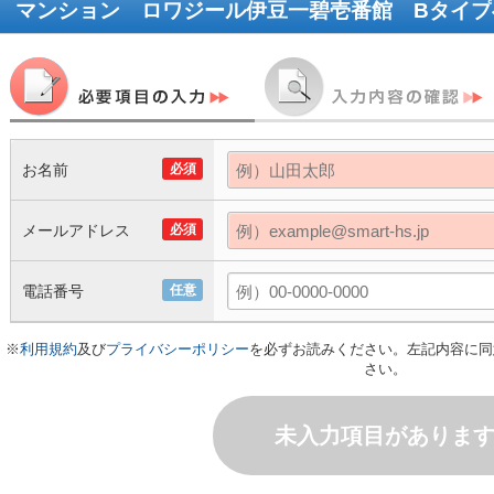
マンション ロワジール伊豆一碧壱番館 Bタイプ
お名前
必須
メールアドレス
必須
電話番号
任意
※
利用規約
及び
プライバシーポリシー
を必ずお読みください。左記内容に同
さい。
未入力項目がありま