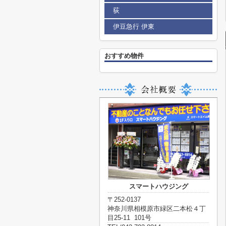
荻
伊豆急行 伊東
おすすめ物件
スマートハウジング
〒252-0137
神奈川県相模原市緑区二本松４丁
目25-11 101号