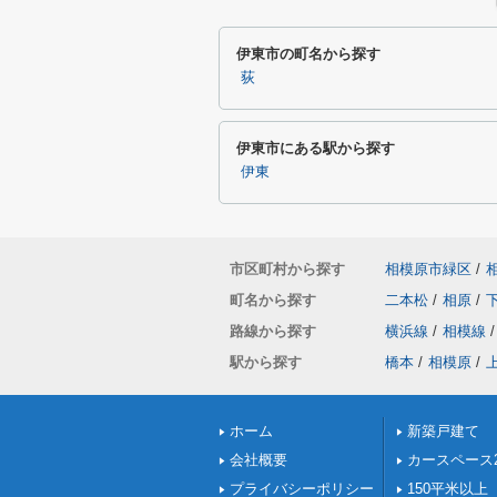
伊東市の町名から探す
荻
伊東市にある駅から探す
伊東
市区町村から探す
相模原市緑区
/
町名から探す
二本松
/
相原
/
路線から探す
横浜線
/
相模線
/
駅から探す
橋本
/
相模原
/
ホーム
新築戸建て
会社概要
カースペース
プライバシーポリシー
150平米以上