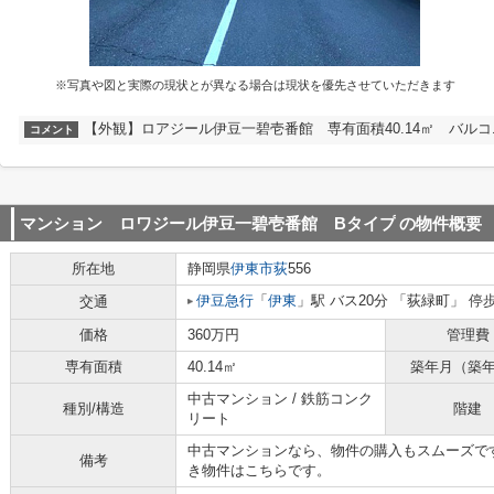
※写真や図と実際の現状とが異なる場合は現状を優先させていただきます
【外観】ロアジール伊豆一碧壱番館 専有面積40.14㎡ バルコ
コメント
マンション ロワジール伊豆一碧壱番館 Bタイプ
の物件概要
所在地
静岡県
伊東市
荻
556
伊豆急行
「
伊東
」駅 バス20分 「荻緑町」 停
交通
価格
360万円
管理費
専有面積
40.14㎡
築年月（築
中古マンション / 鉄筋コンク
種別/構造
階建
リート
中古マンションなら、物件の購入もスムーズで
備考
き物件はこちらです。