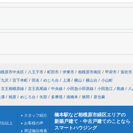
相模原市中央区
/
八王子市
/
町田市
/
伊東市
/
相模原市南区
/
甲府市
/
笛吹市
下九沢
/
宮下本町
/
田名
/
めじろ台
/
上溝
/
横山
/
横山台
/
小山町
京王相模原線
/
京王高尾線
/
中央線
/
小田急小田原線
/
小田急江ノ島線
/
八
上溝
/
相原
/
めじろ台
/
矢部
/
多摩境
/
南橋本
/
狭間
/
原当麻
橋本駅など相模原市緑区エリアの
スタッフ紹介
新築戸建て・中古戸建てのことなら
2台以上
お客様の声
スマートハウジング
周辺施設検索