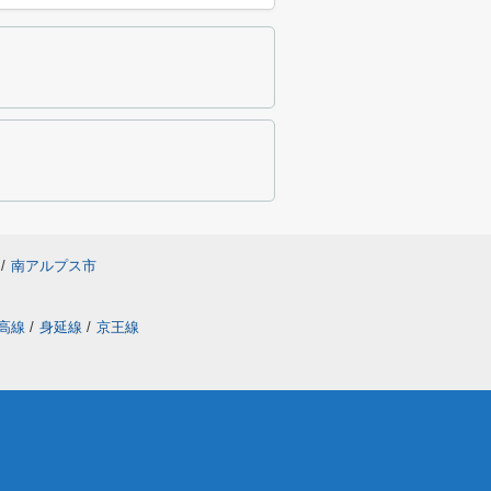
/
南アルプス市
高線
/
身延線
/
京王線