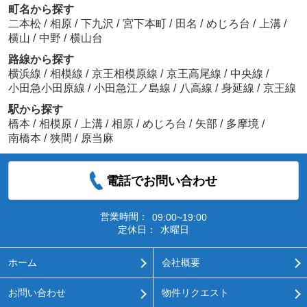
町名から探す
二本松
/
相原
/
下九沢
/
宮下本町
/
田名
/
めじろ台
/
上溝
/
横山
/
中野
/
横山台
路線から探す
横浜線
/
相模線
/
京王相模原線
/
京王高尾線
/
中央線
/
小田急小田原線
/
小田急江ノ島線
/
八高線
/
身延線
/
京王線
駅から探す
橋本
/
相模原
/
上溝
/
相原
/
めじろ台
/
矢部
/
多摩境
/
南橋本
/
狭間
/
原当麻
電話でお問い合わせ
営業時間：
09:00~19:00
定休日：
水曜日
ホーム
会社概要
お問い合わせ
物件リクエスト