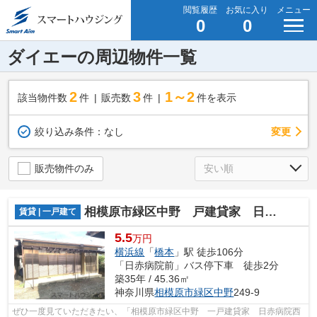
閲覧履歴
お気に入り
メニュー
0
0
ダイエーの周辺物件一覧
2
3
1～2
該当物件数
件
販売数
件
件を表示
変更
絞り込み条件：
なし
販売物件のみ
相模原市緑区中野 戸建貸家 日赤病院西バス停前
賃貸 | 一戸建て
5.5
万円
横浜線
「
橋本
」駅 徒歩106分
「日赤病院前」バス停下車 徒歩2分
築35年 / 45.36㎡
神奈川県
相模原市緑区
中野
249-9
ぜひ一度見ていただきたい、「相模原市緑区中野 一戸建貸家 日赤病院西