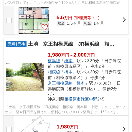
バス停前」です。こちらの物件から199mのところに相模原赤十字病院があ
ります。家から388mのところに山梨信用...
5.5
万
円
(管理費等：- )
1.5ヶ月
1ヶ月
敷金
礼金
土地 京王相模原線 JR横浜線 相模線 橋本駅 中野
売買 | 売地
1,980
2,000
万円～
万円
横浜線
「
橋本
」駅 バス30分 「日赤病院
前（相模原市緑区）」 停歩2分
相模線
「
橋本
」駅 バス30分 「日赤病院
前（相模原市緑区）」 停歩2分
京王相模原線
「
橋本
」駅 バス30分 「日
赤病院前（相模原市緑区）」 停歩2分
- / -
神奈川県
相模原市緑区
中野
245
「土地 京王相模原線 JR横浜線 相模線 橋本駅 中野 」のここがイチ
オシ。薬や日用品を買うのに便利なつくいメロン薬局まで、168mです。家
から249mのところには相模原赤十字病院...
1,980
万
円