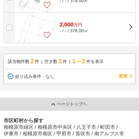
- / - / 378.00㎡
2,000
万
円
- / - / 378.00㎡
2
3
1～2
該当物件数
件
空き数
件
件を表示
変更
絞り込み条件：
なし
ページトップへ
市区町村から探す
相模原市緑区
/
相模原市中央区
/
八王子市
/
町田市
/
伊東市
/
相模原市南区
/
甲府市
/
笛吹市
/
南アルプス市