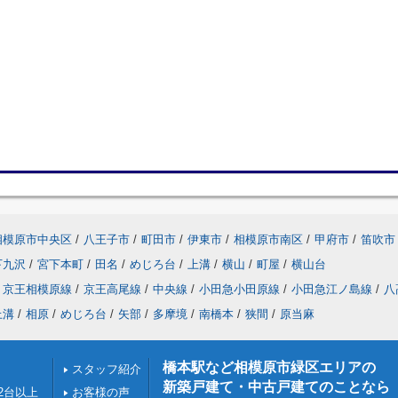
相模原市中央区
/
八王子市
/
町田市
/
伊東市
/
相模原市南区
/
甲府市
/
笛吹市
下九沢
/
宮下本町
/
田名
/
めじろ台
/
上溝
/
横山
/
町屋
/
横山台
京王相模原線
/
京王高尾線
/
中央線
/
小田急小田原線
/
小田急江ノ島線
/
八
上溝
/
相原
/
めじろ台
/
矢部
/
多摩境
/
南橋本
/
狭間
/
原当麻
橋本駅など相模原市緑区エリアの
スタッフ紹介
新築戸建て・中古戸建てのことなら
2台以上
お客様の声