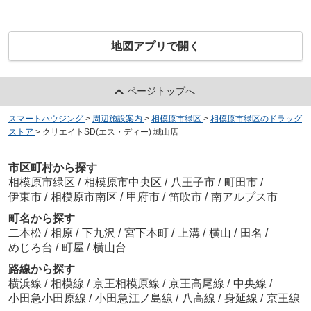
地図アプリで開く
ページトップへ
スマートハウジング
>
周辺施設案内
>
相模原市緑区
>
相模原市緑区のドラッグ
ストア
>
クリエイトSD(エス・ディー) 城山店
市区町村から探す
相模原市緑区
/
相模原市中央区
/
八王子市
/
町田市
/
伊東市
/
相模原市南区
/
甲府市
/
笛吹市
/
南アルプス市
町名から探す
二本松
/
相原
/
下九沢
/
宮下本町
/
上溝
/
横山
/
田名
/
めじろ台
/
町屋
/
横山台
路線から探す
横浜線
/
相模線
/
京王相模原線
/
京王高尾線
/
中央線
/
小田急小田原線
/
小田急江ノ島線
/
八高線
/
身延線
/
京王線