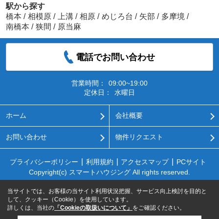
駅から探す
橋本
/
相模原
/
上溝
/
相原
/
めじろ台
/
矢部
/
多摩境
/
南橋本
/
狭間
/
原当麻
電話でお問い合わせ
営業時間：
09:00~19:00
定休日：
水曜日
ホーム
会社概要
お問い合わせ
物件リクエスト
プライバシーポリシー
利用規約
アクセスマップ
PCサイト
Copyright(c) スマートハウジング All rights reserved.
当サイトでは、お客様の当サイト利用状況把握、サービス向上検討を目的と
して、クッキー（Cookie）を使用しています。
詳しくは、当社の
「Cookieの取扱いについて」
をご確認ください。