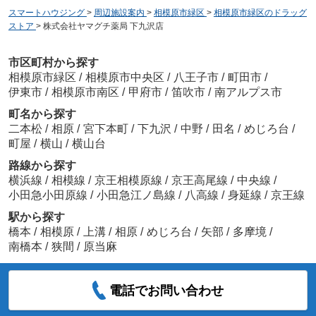
スマートハウジング
>
周辺施設案内
>
相模原市緑区
>
相模原市緑区のドラッグ
ストア
>
株式会社ヤマグチ薬局 下九沢店
市区町村から探す
相模原市緑区
/
相模原市中央区
/
八王子市
/
町田市
/
伊東市
/
相模原市南区
/
甲府市
/
笛吹市
/
南アルプス市
町名から探す
二本松
/
相原
/
宮下本町
/
下九沢
/
中野
/
田名
/
めじろ台
/
町屋
/
横山
/
横山台
路線から探す
横浜線
/
相模線
/
京王相模原線
/
京王高尾線
/
中央線
/
小田急小田原線
/
小田急江ノ島線
/
八高線
/
身延線
/
京王線
駅から探す
橋本
/
相模原
/
上溝
/
相原
/
めじろ台
/
矢部
/
多摩境
/
南橋本
/
狭間
/
原当麻
電話でお問い合わせ