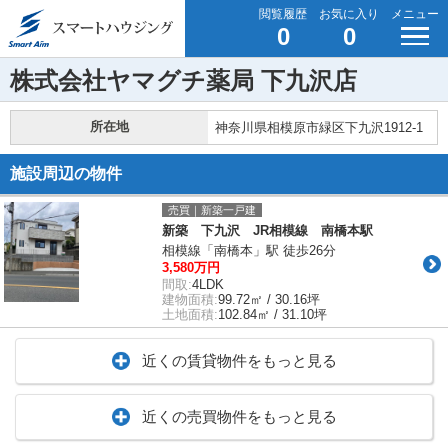
閲覧履歴
お気に入り
メニュー
0
0
株式会社ヤマグチ薬局 下九沢店
所在地
神奈川県相模原市緑区下九沢1912-1
施設周辺の物件
売買｜新築一戸建
新築 下九沢 JR相模線 南橋本駅
相模線「南橋本」駅 徒歩26分
3,580万円
間取:
4LDK
建物面積:
99.72㎡ / 30.16坪
土地面積:
102.84㎡ / 31.10坪
近くの賃貸物件をもっと見る
近くの売買物件をもっと見る