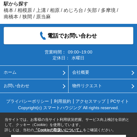
駅から探す
橋本
/
相模原
/
上溝
/
相原
/
めじろ台
/
矢部
/
多摩境
/
南橋本
/
狭間
/
原当麻
電話でお問い合わせ
営業時間：
09:00~19:00
定休日：
水曜日
ホーム
会社概要
お問い合わせ
物件リクエスト
プライバシーポリシー
利用規約
アクセスマップ
PCサイト
Copyright(c) スマートハウジング All rights reserved.
当サイトでは、お客様の当サイト利用状況把握、サービス向上検討を目的と
して、クッキー（Cookie）を使用しています。
詳しくは、当社の
「Cookieの取扱いについて」
をご確認ください。