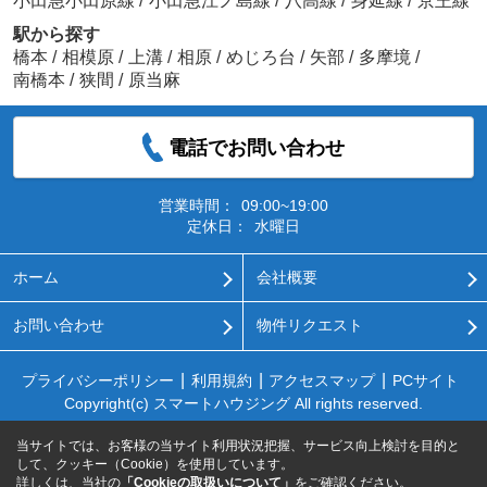
小田急小田原線
/
小田急江ノ島線
/
八高線
/
身延線
/
京王線
駅から探す
橋本
/
相模原
/
上溝
/
相原
/
めじろ台
/
矢部
/
多摩境
/
南橋本
/
狭間
/
原当麻
電話でお問い合わせ
営業時間：
09:00~19:00
定休日：
水曜日
ホーム
会社概要
お問い合わせ
物件リクエスト
プライバシーポリシー
利用規約
アクセスマップ
PCサイト
Copyright(c) スマートハウジング All rights reserved.
当サイトでは、お客様の当サイト利用状況把握、サービス向上検討を目的と
して、クッキー（Cookie）を使用しています。
詳しくは、当社の
「Cookieの取扱いについて」
をご確認ください。