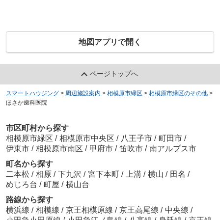
地図アプリで開く
ページトップへ
スマートハウジング
>
周辺施設案内
>
相模原市緑区
>
相模原市緑区のその他
>
ほさか歯科医院
市区町村から探す
相模原市緑区
/
相模原市中央区
/
八王子市
/
町田市
/
伊東市
/
相模原市南区
/
甲府市
/
笛吹市
/
南アルプス市
町名から探す
二本松
/
相原
/
下九沢
/
宮下本町
/
上溝
/
横山
/
田名
/
めじろ台
/
町屋
/
横山台
路線から探す
横浜線
/
相模線
/
京王相模原線
/
京王高尾線
/
中央線
/