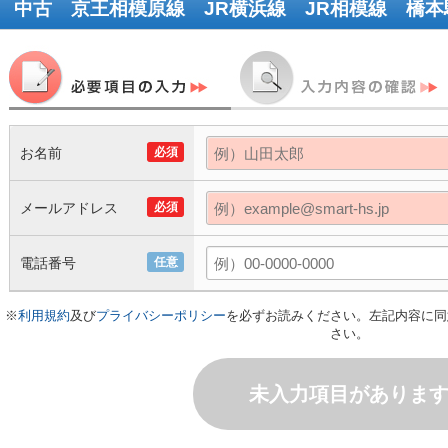
中古 京王相模原線 JR横浜線 JR相模線 橋本
お名前
必須
メールアドレス
必須
電話番号
任意
※
利用規約
及び
プライバシーポリシー
を必ずお読みください。左記内容に同
さい。
未入力項目がありま