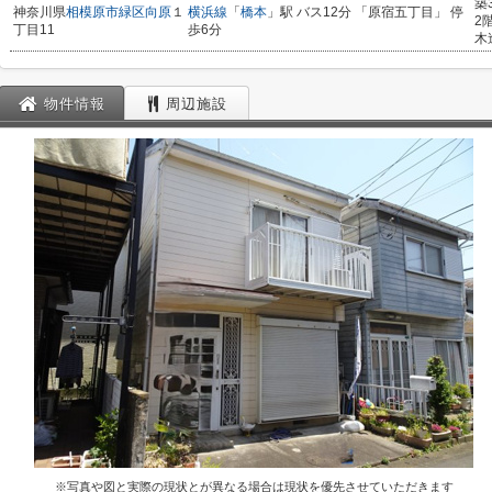
築
神奈川県
相模原市緑区
向原
１
横浜線
「
橋本
」駅 バス12分 「原宿五丁目」 停
2
丁目11
歩6分
木
物件情報
周辺施設
※写真や図と実際の現状とが異なる場合は現状を優先させていただきます