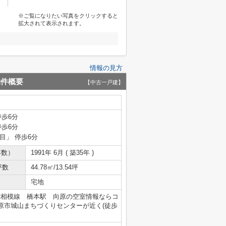
※ご覧になりたい写真をクリックすると
拡大されて表示されます。
情報の見方
物件概要
【中古一戸建】
停歩6分
停歩6分
目」 停歩6分
年数）
1991年 6月 ( 築35年 )
坪数
44.78㎡/13.54坪
宅地
R相模線 橋本駅 向原の空室情報ならコ
原市城山まちづくりセンターが近く(徒歩