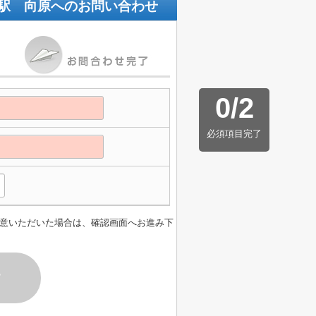
駅 向原
へのお問い合わせ
0
/
2
必須項目完了
意いただいた場合は、確認画面へお進み下
す