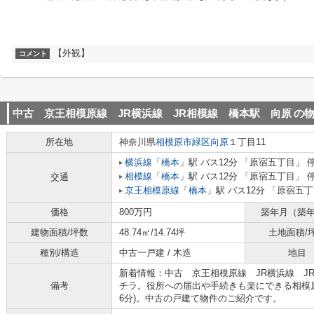
【外観】
コメント
中古 京王相模原線 JR横浜線 JR相模線 橋本駅 向原
の
所在地
神奈川県
相模原市緑区
向原
１丁目11
横浜線
「
橋本
」駅 バス12分 「原宿五丁目」 
相模線
「
橋本
」駅 バス12分 「原宿五丁目」 
交通
京王相模原線
「
橋本
」駅 バス12分 「原宿五丁
価格
800万円
築年月（築
建物面積/坪数
48.74㎡/14.74坪
土地面積/
種別/構造
中古一戸建 / 木造
地目
新着情報：中古 京王相模原線 JR横浜線 J
備考
チラ。役所への届出や手続きも楽にできる相模
6分)。中古の戸建て物件のご紹介です。