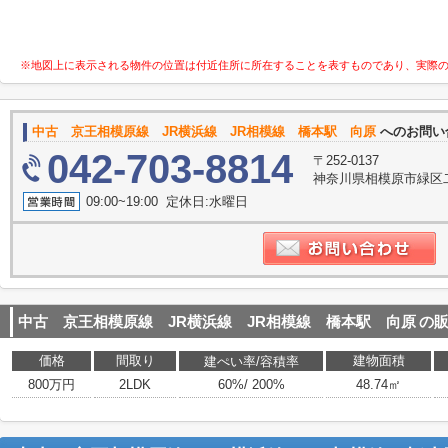
※地図上に表示される物件の位置は付近住所に所在することを表すものであり、実際
中古 京王相模原線 JR横浜線 JR相模線 橋本駅 向原
へのお問い
042-703-8814
〒252-0137
神奈川県相模原市緑区二本
09:00~19:00 定休日:水曜日
中古 京王相模原線 JR横浜線 JR相模線 橋本駅 向原
の
価格
間取り
建物面積
建ぺい率/容積率
800万円
2LDK
60%/ 200%
48.74㎡