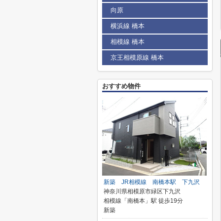
向原
横浜線 橋本
相模線 橋本
京王相模原線 橋本
おすすめ物件
新築 JR相模線 南橋本駅 下九沢
神奈川県相模原市緑区下九沢
相模線「南橋本」駅 徒歩19分
新築