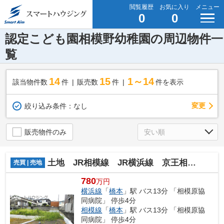
閲覧履歴
お気に入り
メニュー
0
0
認定こども園相模野幼稚園の周辺物件一
覧
14
15
1～14
該当物件数
件
販売数
件
件を表示
変更
絞り込み条件：
なし
販売物件のみ
土地 JR相模線 JR横浜線 京王相模線 橋本駅 下九沢
売買 | 売地
780
万円
横浜線
「
橋本
」駅 バス13分 「相模原協
同病院」 停歩4分
相模線
「
橋本
」駅 バス13分 「相模原協
同病院」 停歩4分