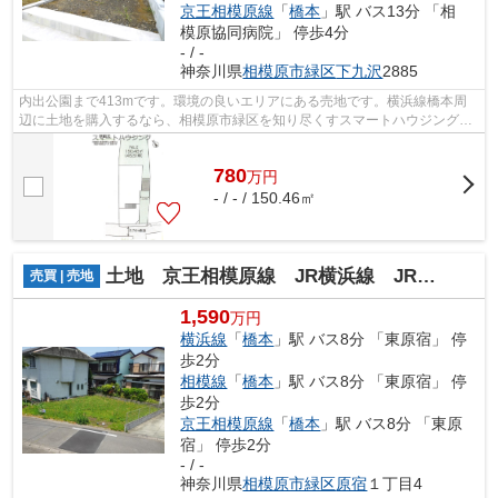
京王相模原線
「
橋本
」駅 バス13分 「相
模原協同病院」 停歩4分
- / -
神奈川県
相模原市緑区
下九沢
2885
内出公園まで413mです。環境の良いエリアにある売地です。横浜線橋本周
辺に土地を購入するなら、相模原市緑区を知り尽くすスマートハウジングに
お問い合わせください。sma-hs88@smart-...
780
万
円
- / - / 150.46㎡
土地 京王相模原線 JR横浜線 JR相模線 橋本駅 原宿
売買 | 売地
1,590
万円
横浜線
「
橋本
」駅 バス8分 「東原宿」 停
歩2分
相模線
「
橋本
」駅 バス8分 「東原宿」 停
歩2分
京王相模原線
「
橋本
」駅 バス8分 「東原
宿」 停歩2分
- / -
神奈川県
相模原市緑区
原宿
１丁目4