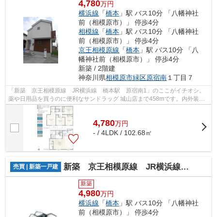
4,780
万円
横浜線
「
橋本
」駅 バス10分 「八幡神社
前（相模原市）」 停歩4分
相模線
「
橋本
」駅 バス10分 「八幡神社
前（相模原市）」 停歩4分
京王相模原線
「
橋本
」駅 バス10分 「八
幡神社前（相模原市）」 停歩4分
新築 / 2階建
神奈川県
相模原市緑区
原宿南
１丁目７
「新築 京王相模原線 JR横浜線 橋本駅 原宿南1」のここがイチオシ。
薬や日用品を買うのに便利なサンドラッグ 城山店まで458mです。内外装共
に綺麗な新築戸建ての物件はいかがでし...
4,780
万
円
- / 4LDK / 102.68㎡
新築 京王相模原線 JR横浜線 JR相模線 橋本駅 原宿南
売買 | 新築一戸建
新築
4,980
万円
横浜線
「
橋本
」駅 バス10分 「八幡神社
前（相模原市）」 停歩4分