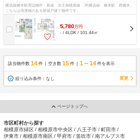
横浜線橋本駅周辺物件：新築 京王相模原線 JR横浜線 橋本駅 西橋本。
こちらは清潔感のある新築戸建て物件です。
5,780
万
円
- / 4LDK / 101.44㎡
14
15
1～14
該当物件数
件
空き数
件
件を表示
変更
絞り込み条件：
なし
ページトップへ
市区町村から探す
相模原市緑区
/
相模原市中央区
/
八王子市
/
町田市
/
伊東市
/
相模原市南区
/
甲府市
/
笛吹市
/
南アルプス市