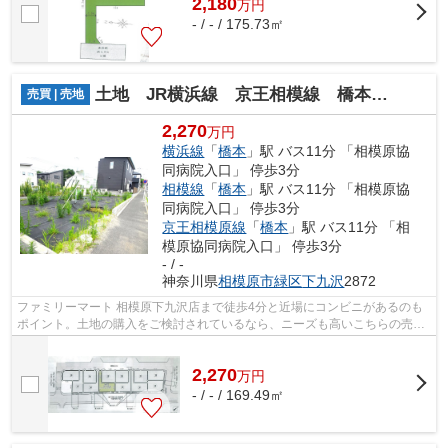
2,180
万
円
- / - / 175.73㎡
土地 JR横浜線 京王相模線 橋本駅 下九沢 建築条件無し
売買 | 売地
2,270
万円
横浜線
「
橋本
」駅 バス11分 「相模原協
同病院入口」 停歩3分
相模線
「
橋本
」駅 バス11分 「相模原協
同病院入口」 停歩3分
京王相模原線
「
橋本
」駅 バス11分 「相
模原協同病院入口」 停歩3分
- / -
神奈川県
相模原市緑区
下九沢
2872
ファミリーマート 相模原下九沢店まで徒歩4分と近場にコンビニがあるのも
ポイント。土地の購入をご検討されているなら、ニーズも高いこちらの売地
はいかがでしょうか。前面道路6m以上...
2,270
万
円
- / - / 169.49㎡