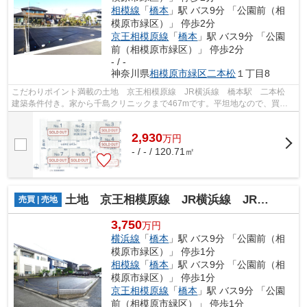
相模線
「
橋本
」駅 バス9分 「公園前（相
模原市緑区）」 停歩2分
京王相模原線
「
橋本
」駅 バス9分 「公園
前（相模原市緑区）」 停歩2分
- / -
神奈川県
相模原市緑区
二本松
１丁目8
こだわりポイント満載の土地 京王相模原線 JR横浜線 橋本駅 二本松
建築条件付き。家から千島クリニックまで467mです。平坦地なので、買い
物のときの道のりで負担抑えることがで...
2,930
万
円
- / - / 120.71㎡
土地 京王相模原線 JR横浜線 JR相模線 橋本駅 二本松
売買 | 売地
3,750
万円
横浜線
「
橋本
」駅 バス9分 「公園前（相
模原市緑区）」 停歩1分
相模線
「
橋本
」駅 バス9分 「公園前（相
模原市緑区）」 停歩1分
京王相模原線
「
橋本
」駅 バス9分 「公園
前（相模原市緑区）」 停歩1分