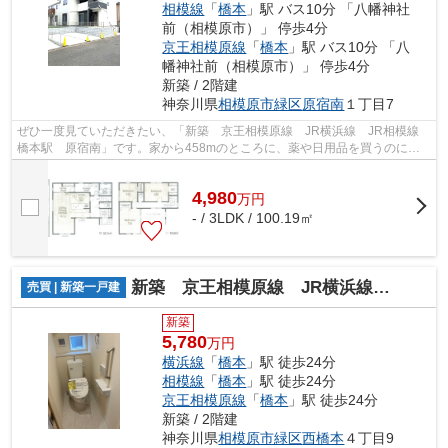
相模線
「
橋本
」駅 バス10分 「八幡神社
前（相模原市）」 停歩4分
京王相模原線
「
橋本
」駅 バス10分 「八
幡神社前（相模原市）」 停歩4分
新築 / 2階建
神奈川県
相模原市緑区
原宿南
１丁目7
ぜひ一度見ていただきたい、「新築 京王相模原線 JR横浜線 JR相模線
橋本駅 原宿南」です。家から458mのところに、薬や日用品を買うのに便
利なサンドラッグ 城山店があります。原...
4,980
万
円
- / 3LDK / 100.19㎡
新築 京王相模原線 JR横浜線 橋本駅 西橋本
売買 | 新築一戸建
新築
5,780
万円
横浜線
「
橋本
」駅 徒歩24分
相模線
「
橋本
」駅 徒歩24分
京王相模原線
「
橋本
」駅 徒歩24分
新築 / 2階建
神奈川県
相模原市緑区
西橋本
４丁目9