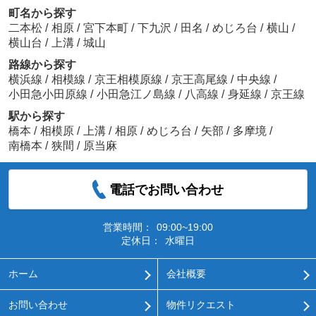
町名から探す
二本松
/
相原
/
宮下本町
/
下九沢
/
田名
/
めじろ台
/
横山
/
横山台
/
上溝
/
城山
路線から探す
横浜線
/
相模線
/
京王相模原線
/
京王高尾線
/
中央線
/
小田急小田原線
/
小田急江ノ島線
/
八高線
/
身延線
/
京王線
駅から探す
橋本
/
相模原
/
上溝
/
相原
/
めじろ台
/
矢部
/
多摩境
/
南橋本
/
狭間
/
原当麻
電話でお問い合わせ
営業時間：
09:00~19:00
定休日：
水曜日
ホーム
会社概要
お問い合わせ
物件リクエスト