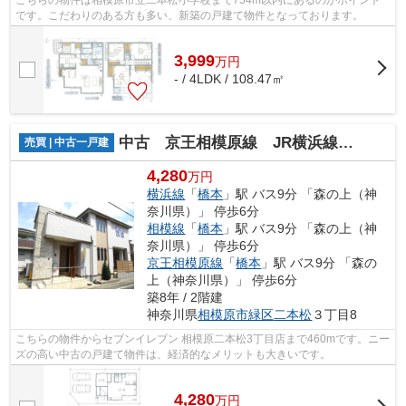
こちらの物件は相模原市立二本松小学校まで754m以内にあるのがポイント
です。こだわりのある方も多い、新築の戸建て物件となっております。
3,999
万
円
- / 4LDK / 108.47㎡
中古 京王相模原線 JR横浜線 JR相模線 橋本駅 二本松
売買 | 中古一戸建
4,280
万円
横浜線
「
橋本
」駅 バス9分 「森の上（神
奈川県）」 停歩6分
相模線
「
橋本
」駅 バス9分 「森の上（神
奈川県）」 停歩6分
京王相模原線
「
橋本
」駅 バス9分 「森の
上（神奈川県）」 停歩6分
築8年 / 2階建
神奈川県
相模原市緑区
二本松
３丁目8
こちらの物件からセブンイレブン 相模原二本松3丁目店まで460mです。ニー
ズの高い中古の戸建て物件は、経済的なメリットも大きいです。
4,280
万
円