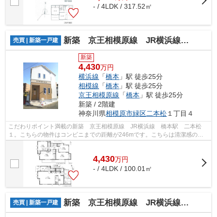
- / 4LDK / 317.52㎡
新築 京王相模原線 JR横浜線 橋本駅 二本松１
売買 | 新築一戸建
新築
4,430
万円
横浜線
「
橋本
」駅 徒歩25分
相模線
「
橋本
」駅 徒歩25分
京王相模原線
「
橋本
」駅 徒歩25分
新築 / 2階建
神奈川県
相模原市緑区
二本松
１丁目４
こだわりポイント満載の新築 京王相模原線 JR横浜線 橋本駅 二本松
１。こちらの物件はコンビニまでの距離が246mです。こちらは清潔感のあ
る新築戸建て物件です。
4,430
万
円
- / 4LDK / 100.01㎡
新築 京王相模原線 JR横浜線 橋本駅 原宿南1
売買 | 新築一戸建