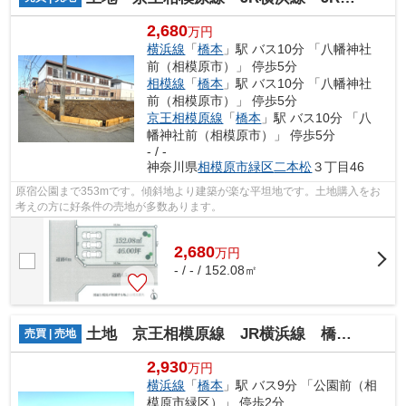
2,680
万円
横浜線
「
橋本
」駅 バス10分 「八幡神社
前（相模原市）」 停歩5分
相模線
「
橋本
」駅 バス10分 「八幡神社
前（相模原市）」 停歩5分
京王相模原線
「
橋本
」駅 バス10分 「八
幡神社前（相模原市）」 停歩5分
- / -
神奈川県
相模原市緑区
二本松
３丁目46
原宿公園まで353mです。傾斜地より建築が楽な平坦地です。土地購入をお
考えの方に好条件の売地が多数あります。
2,680
万
円
- / - / 152.08㎡
土地 京王相模原線 JR横浜線 橋本駅 二本松 建築条件付き
売買 | 売地
2,930
万円
横浜線
「
橋本
」駅 バス9分 「公園前（相
模原市緑区）」 停歩2分