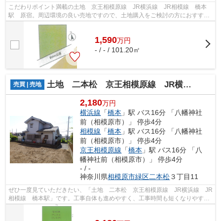
こだわりポイント満載の土地 京王相模原線 JR横浜線 JR相模線 橋本
駅 原宿。周辺環境の良い売地ですので、土地購入をご検討の方におすすめ
です。建築プランの自由度が高い、平坦...
1,590
万
円
- / - / 101.20㎡
土地 二本松 京王相模原線 JR横浜線 JR相模線 橋本駅
売買 | 売地
2,180
万円
横浜線
「
橋本
」駅 バス16分 「八幡神社
前（相模原市）」 停歩4分
相模線
「
橋本
」駅 バス16分 「八幡神社
前（相模原市）」 停歩4分
京王相模原線
「
橋本
」駅 バス16分 「八
幡神社前（相模原市）」 停歩4分
- / -
神奈川県
相模原市緑区
二本松
３丁目11
ぜひ一度見ていただきたい、「土地 二本松 京王相模原線 JR横浜線 JR
相模線 橋本駅」です。工事自体も進めやすく、工事時間も短くなりやすい
平坦地です。売地をお探しの方におす...