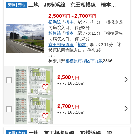
土地 JR横浜線 京王相模線 橋本駅 下九沢
売買 | 売地
2,500
2,700
万円～
万円
横浜線
「
橋本
」駅 バス11分 「相模原協
同病院入口」 停歩3分
相模線
「
橋本
」駅 バス11分 「相模原協
同病院入口」 停歩3分
京王相模原線
「
橋本
」駅 バス11分 「相
模原協同病院入口」 停歩3分
- / -
神奈川県
相模原市緑区
下九沢
2866
2,500
万
円
- / - / 165.18㎡
2,700
万
円
- / - / 165.18㎡
土地 京王相模原線 JR横浜線 JR相模線 橋本駅 二本松3丁目
売買 | 売地