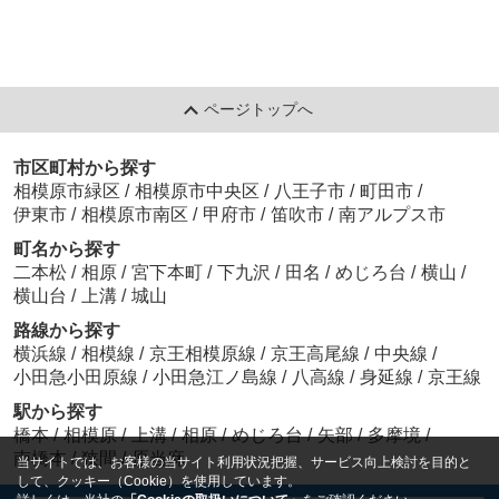
ページトップへ
市区町村から探す
相模原市緑区
/
相模原市中央区
/
八王子市
/
町田市
/
伊東市
/
相模原市南区
/
甲府市
/
笛吹市
/
南アルプス市
町名から探す
二本松
/
相原
/
宮下本町
/
下九沢
/
田名
/
めじろ台
/
横山
/
横山台
/
上溝
/
城山
路線から探す
横浜線
/
相模線
/
京王相模原線
/
京王高尾線
/
中央線
/
小田急小田原線
/
小田急江ノ島線
/
八高線
/
身延線
/
京王線
駅から探す
橋本
/
相模原
/
上溝
/
相原
/
めじろ台
/
矢部
/
多摩境
/
南橋本
/
狭間
/
原当麻
当サイトでは、お客様の当サイト利用状況把握、サービス向上検討を目的と
して、クッキー（Cookie）を使用しています。