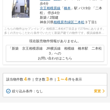
歩4分
京王相模原線
「
橋本
」駅 バス9分 「二本
松」 停歩4分
新築 / 2階建
神奈川県
相模原市緑区
二本松
３丁目1
こちらの物件はセブンイレブン 相模原二本松4丁目店まで276mにあります。
多くの方からこだわり条件でいただく新築戸建ての物件です。横浜線橋本周
辺で、戸建て探しをされるならスマー...
現在販売物件情報がありません。
「新築 京王相模原線 JR横浜線 相模線 橋本駅 二本松
3」への
お問い合わせはこちら
4
3
1～4
該当物件数
件
空き数
件
件を表示
変更
絞り込み条件：
なし