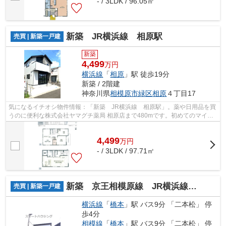
- / 3LDK / 96.05㎡
新築 JR横浜線 相原駅
売買 | 新築一戸建
新築
4,499
万円
横浜線
「
相原
」駅 徒歩19分
新築 / 2階建
神奈川県
相模原市緑区
相原
４丁目17
気になるイチオシ物件情報：「新築 JR横浜線 相原駅」。薬や日用品を買
うのに便利な株式会社ヤマグチ薬局 相原店まで480mです。初めてのマイホ
ームに新築戸建てはいかがでしょうか。
4,499
万
円
- / 3LDK / 97.71㎡
新築 京王相模原線 JR横浜線 相模線 橋本駅 二本松3
売買 | 新築一戸建
横浜線
「
橋本
」駅 バス9分 「二本松」 停
歩4分
相模線
「
橋本
」駅 バス9分 「二本松」 停