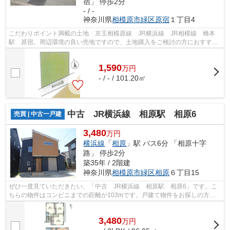
宿」 停歩2分
- / -
神奈川県
相模原市緑区
原宿
１丁目4
こだわりポイント満載の土地 京王相模原線 JR横浜線 JR相模線 橋本
駅 原宿。周辺環境の良い売地ですので、土地購入をご検討の方におすすめ
です。建築プランの自由度が高い、平坦...
1,590
万
円
- / - / 101.20㎡
中古 JR横浜線 相原駅 相原6
売買 | 中古一戸建
3,480
万円
横浜線
「
相原
」駅 バス6分 「相原十字
路」 停歩2分
築35年 / 2階建
神奈川県
相模原市緑区
相原
６丁目15
ぜひ一度見ていただきたい、「中古 JR横浜線 相原駅 相原6」です。こ
ちらの物件はコンビニまでの距離が103mです。戸建て物件をお探しの方
は、便利な価格からなる中古物件はいかがで...
3,480
万
円