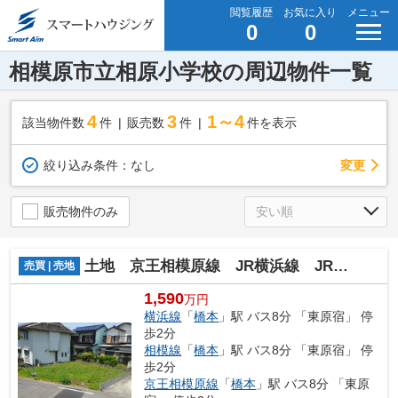
閲覧履歴
お気に入り
メニュー
0
0
相模原市立相原小学校の周辺物件一覧
4
3
1～4
該当物件数
件
販売数
件
件を表示
変更
絞り込み条件：
なし
販売物件のみ
土地 京王相模原線 JR横浜線 JR相模線 橋本駅 原宿
売買 | 売地
1,590
万円
横浜線
「
橋本
」駅 バス8分 「東原宿」 停
歩2分
相模線
「
橋本
」駅 バス8分 「東原宿」 停
歩2分
京王相模原線
「
橋本
」駅 バス8分 「東原