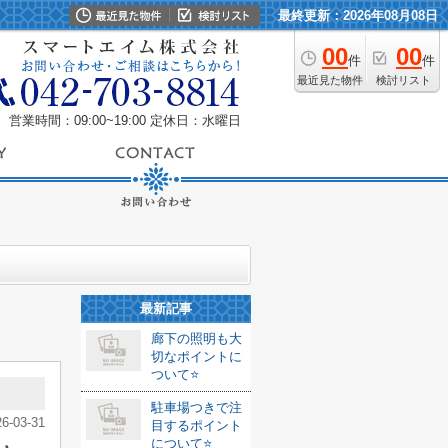
最終更新：2026年08月08日
00
00
件
件
最近見た物件
検討リスト
営業時間：09:00~19:00
定休日：水曜日
最新記事
廊下の照明も大
切なポイントに
ついて⭐️
駐車場つきで注
26-03-31
目するポイント
について⭐️