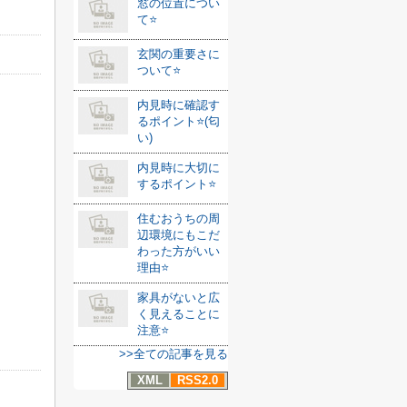
窓の位置につい
て⭐️
玄関の重要さに
ついて⭐️
内見時に確認す
るポイント⭐️(匂
い)
内見時に大切に
するポイント⭐️
住むおうちの周
辺環境にもこだ
わった方がいい
理由⭐️
家具がないと広
く見えることに
注意⭐️
>>全ての記事を見る
XML
RSS2.0