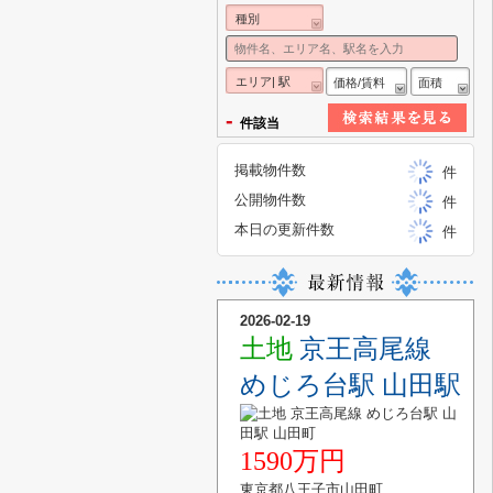
種別
エリア| 駅
価格/賃料
面積
-
件該当
掲載物件数
件
公開物件数
件
本日の更新件数
件
2026-02-19
土地
京王高尾線
めじろ台駅 山田駅
1590万円
東京都八王子市山田町