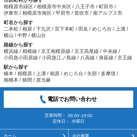
市区町村から探す
相模原市緑区
/
相模原市中央区
/
八王子市
/
町田市
/
伊東市
/
相模原市南区
/
甲府市
/
笛吹市
/
南アルプス市
町名から探す
二本松
/
相原
/
下九沢
/
宮下本町
/
田名
/
めじろ台
/
上溝
/
横山
/
中野
/
横山台
路線から探す
横浜線
/
相模線
/
京王相模原線
/
京王高尾線
/
中央線
/
小田急小田原線
/
小田急江ノ島線
/
八高線
/
身延線
/
京王線
駅から探す
橋本
/
相模原
/
上溝
/
相原
/
めじろ台
/
矢部
/
多摩境
/
南橋本
/
狭間
/
原当麻
電話でお問い合わせ
営業時間：
09:00~19:00
定休日：
水曜日
ホーム
会社概要