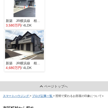
新築 JR横浜線 相原駅 ４LDK 相原３
3,580万円
/ 4LDK
新築 JR横浜線 相模原駅 JR相模線 南橋本駅 横山台1
4,680万円
/ 4LDK
ページトップへ
スマートハウジング
>
ブログ記事一覧
>
照明で変わるお部屋の印象について⭐️