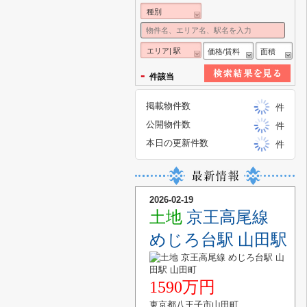
種別
エリア| 駅
価格/賃料
面積
-
件該当
掲載物件数
件
公開物件数
件
本日の更新件数
件
2026-02-19
土地
京王高尾線
めじろ台駅 山田駅
1590万円
東京都八王子市山田町