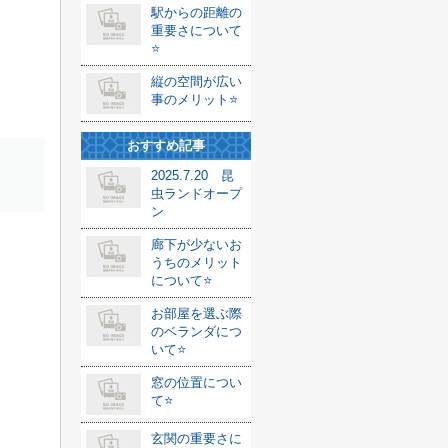
駅からの距離の
重要さについて
⭐️
縦の空間が広い
事のメリット⭐️
おすすめ記事
2025.7.20 昆
虫ランドオープ
ン
廊下が少ないお
うちのメリット
について⭐️
お部屋を選ぶ際
のベランダにつ
いて⭐️
窓の位置につい
て⭐️
玄関の重要さに