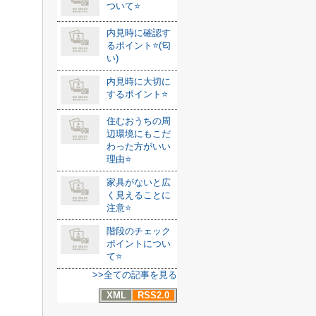
ついて⭐️
内見時に確認す
るポイント⭐️(匂
い)
内見時に大切に
するポイント⭐️
住むおうちの周
辺環境にもこだ
わった方がいい
理由⭐️
家具がないと広
く見えることに
注意⭐️
階段のチェック
ポイントについ
て⭐️
>>全ての記事を見る
XML
RSS2.0