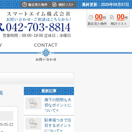
最終更新：2026年08月07日
00
00
件
件
最近見た物件
検討リスト
営業時間：09:00~19:00
定休日：水曜日
最新記事
覧
廊下の照明も大
切なポイントに
ついて⭐️
駐車場つきで注
26-05-22
目するポイント
について⭐️