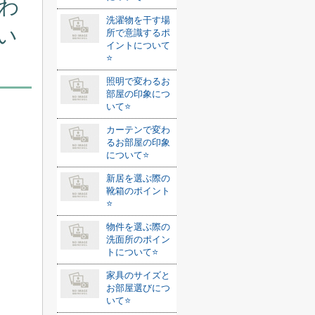
わ
洗濯物を干す場
い
所で意識するポ
イントについて
⭐️
照明で変わるお
部屋の印象につ
いて⭐️
カーテンで変わ
るお部屋の印象
について⭐️
新居を選ぶ際の
靴箱のポイント
⭐️
物件を選ぶ際の
洗面所のポイン
トについて⭐️
家具のサイズと
お部屋選びにつ
いて⭐️