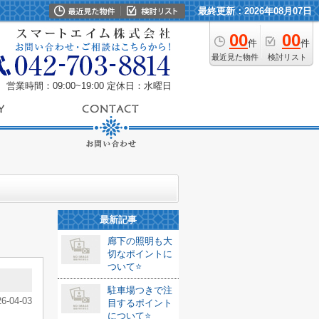
最終更新：2026年08月07日
00
00
件
件
最近見た物件
検討リスト
営業時間：09:00~19:00
定休日：水曜日
最新記事
廊下の照明も大
切なポイントに
ついて⭐️
駐車場つきで注
26-04-03
目するポイント
について⭐️