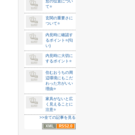
窓の位置につい
て⭐️
玄関の重要さに
ついて⭐️
内見時に確認す
るポイント⭐️(匂
い)
内見時に大切に
するポイント⭐️
住むおうちの周
辺環境にもこだ
わった方がいい
理由⭐️
家具がないと広
く見えることに
注意⭐️
>>全ての記事を見る
XML
RSS2.0