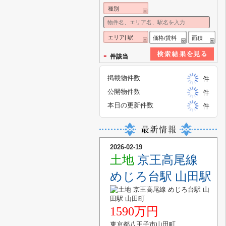
種別
エリア| 駅
価格/賃料
面積
-
件該当
掲載物件数
件
公開物件数
件
本日の更新件数
件
2026-02-19
土地
京王高尾線
めじろ台駅 山田駅
1590万円
東京都八王子市山田町