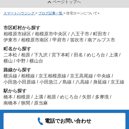
ページトップへ
スマートハウジング
>
ブログ記事一覧
>
住宅ローンについて⭐️
市区町村から探す
相模原市緑区
/
相模原市中央区
/
八王子市
/
町田市
/
伊東市
/
相模原市南区
/
甲府市
/
笛吹市
/
南アルプス市
町名から探す
二本松
/
相原
/
下九沢
/
宮下本町
/
田名
/
めじろ台
/
上溝
/
横山
/
中野
/
横山台
路線から探す
横浜線
/
相模線
/
京王相模原線
/
京王高尾線
/
中央線
/
小田急小田原線
/
小田急江ノ島線
/
八高線
/
身延線
/
京王線
駅から探す
橋本
/
相模原
/
上溝
/
相原
/
めじろ台
/
矢部
/
多摩境
/
南橋本
/
狭間
/
原当麻
電話でお問い合わせ