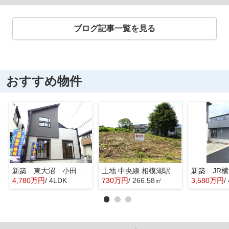
ブログ記事一覧を見る
おすすめ物件
新築 東大沼 小田急線 相模大野駅 横浜線 古淵駅
土地 中央線 相模湖駅 寸沢嵐 住宅地
4,780万円
/ 4LDK
730万円
/ 266.58㎡
3,580万円
/