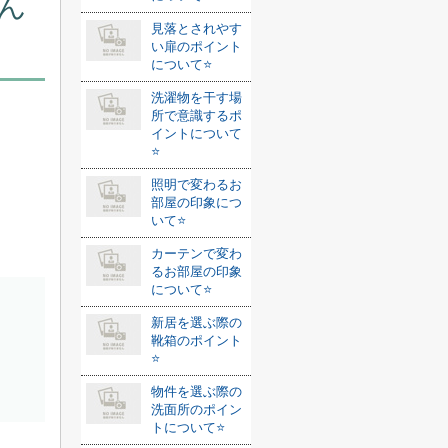
ん
見落とされやす
い扉のポイント
について⭐️
洗濯物を干す場
所で意識するポ
イントについて
⭐️
照明で変わるお
部屋の印象につ
いて⭐️
カーテンで変わ
るお部屋の印象
について⭐️
新居を選ぶ際の
靴箱のポイント
⭐️
物件を選ぶ際の
洗面所のポイン
トについて⭐️