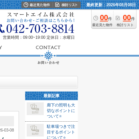
最終更新：2026年08月08日
00
00
件
件
最近見た物件
検討リスト
営業時間：09:00~19:00
定休日：水曜日
最新記事
廊下の照明も大
切なポイントに
ついて⭐️
駐車場つきで注
26-03-08
目するポイント
について⭐️