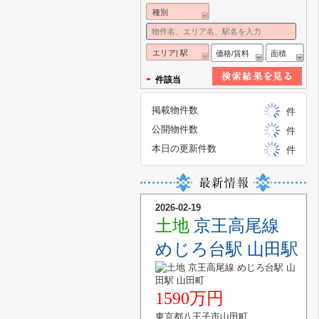
種別
エリア| 駅
価格/賃料
面積
-
件該当
掲載物件数
件
公開物件数
件
本日の更新件数
件
2026-02-19
土地
京王高尾線
めじろ台駅 山田駅
1590万円
東京都八王子市山田町