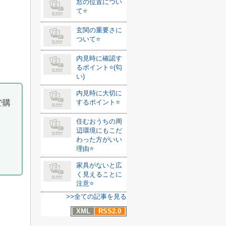
窓の位置につい
て⭐️
玄関の重要さに
ついて⭐️
内見時に確認す
るポイント⭐️(匂
い)
内見時に大切に
で購
するポイント⭐️
住むおうちの周
辺環境にもこだ
わった方がいい
理由⭐️
家具がないと広
く見えることに
注意⭐️
>>全ての記事を見る
XML
RSS2.0