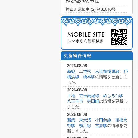
FAX/042-703-7714
神奈川県知事 (2) 第31040号
更新物件情報
2026-08-08
新築 二本松 京王相模原線 JR
横浜線 橋本駅
の情報を更新しま
した。
2026-08-08
土地 京王高尾線 めじろ台駅
八王子市 寺田町
の情報を更新し
ました。
2026-08-08
新築 東大沼 小田急線 相模大
野駅 横浜線 古淵駅
の情報を更
新しました。