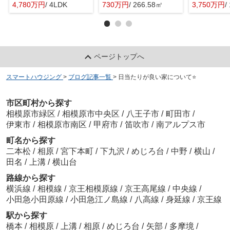
4,780万円
/ 4LDK
730万円
/ 266.58㎡
3,750万円
/
ページトップへ
スマートハウジング
>
ブログ記事一覧
>
日当たりが良い家について⭐️
市区町村から探す
相模原市緑区
/
相模原市中央区
/
八王子市
/
町田市
/
伊東市
/
相模原市南区
/
甲府市
/
笛吹市
/
南アルプス市
町名から探す
二本松
/
相原
/
宮下本町
/
下九沢
/
めじろ台
/
中野
/
横山
/
田名
/
上溝
/
横山台
路線から探す
横浜線
/
相模線
/
京王相模原線
/
京王高尾線
/
中央線
/
小田急小田原線
/
小田急江ノ島線
/
八高線
/
身延線
/
京王線
駅から探す
橋本
/
相模原
/
上溝
/
相原
/
めじろ台
/
矢部
/
多摩境
/