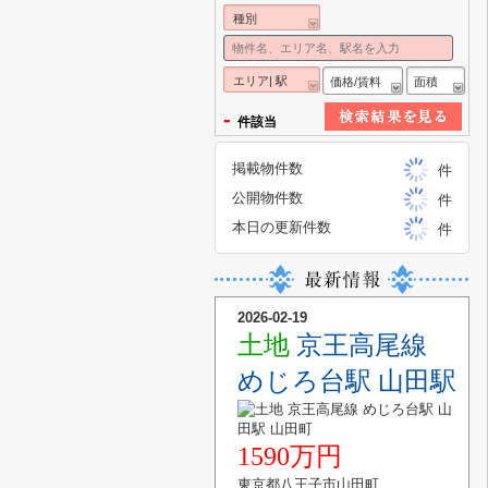
種別
エリア| 駅
価格/賃料
面積
-
件該当
掲載物件数
件
公開物件数
件
本日の更新件数
件
2026-02-19
土地
京王高尾線
めじろ台駅 山田駅
1590万円
東京都八王子市山田町