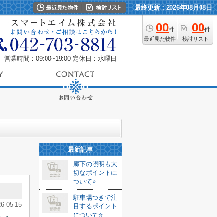
最終更新：2026年08月08日
00
00
件
件
最近見た物件
検討リスト
営業時間：09:00~19:00
定休日：水曜日
最新記事
廊下の照明も大
切なポイントに
ついて⭐️
駐車場つきで注
26-05-15
目するポイント
について⭐️