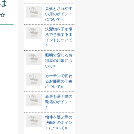
は
見落とされやす
️
い扉のポイント
について⭐️
洗濯物を干す場
所で意識するポ
イントについて
⭐️
照明で変わるお
部屋の印象につ
いて⭐️
カーテンで変わ
るお部屋の印象
について⭐️
新居を選ぶ際の
靴箱のポイント
⭐️
物件を選ぶ際の
洗面所のポイン
トについて⭐️