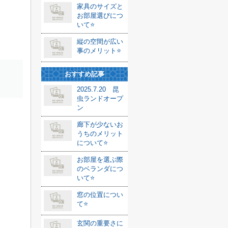
家具のサイズと
お部屋選びにつ
いて⭐️
縦の空間が広い
事のメリット⭐️
おすすめ記事
2025.7.20 昆
虫ランドオープ
ン
廊下が少ないお
うちのメリット
について⭐️
お部屋を選ぶ際
のベランダにつ
いて⭐️
窓の位置につい
て⭐️
玄関の重要さに