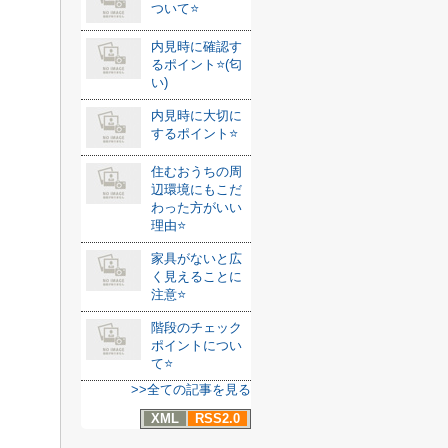
ついて⭐️
内見時に確認す
るポイント⭐️(匂
い)
内見時に大切に
するポイント⭐️
住むおうちの周
辺環境にもこだ
わった方がいい
理由⭐️
家具がないと広
く見えることに
注意⭐️
階段のチェック
ポイントについ
て⭐️
>>全ての記事を見る
XML
RSS2.0